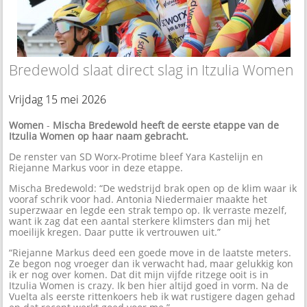
Bredewold slaat direct slag in Itzulia Women
Vrijdag 15 mei 2026
Women
-
Mischa Bredewold heeft de eerste etappe van de
Itzulia Women op haar naam gebracht.
De renster van SD Worx-Protime bleef Yara Kastelijn en
Riejanne Markus voor in deze etappe.
Mischa Bredewold: “De wedstrijd brak open op de klim waar ik
vooraf schrik voor had. Antonia Niedermaier maakte het
superzwaar en legde een strak tempo op. Ik verraste mezelf,
want ik zag dat een aantal sterkere klimsters dan mij het
moeilijk kregen. Daar putte ik vertrouwen uit.”
“Riejanne Markus deed een goede move in de laatste meters.
Ze begon nog vroeger dan ik verwacht had, maar gelukkig kon
ik er nog over komen. Dat dit mijn vijfde ritzege ooit is in
Itzulia Women is crazy. Ik ben hier altijd goed in vorm. Na de
Vuelta als eerste rittenkoers heb ik wat rustigere dagen gehad