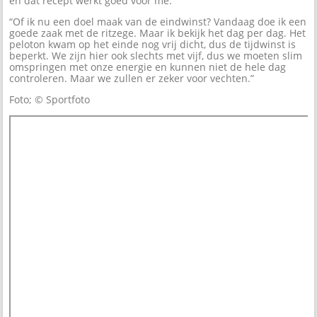
en dat recept werkt goed voor me.”
“Of ik nu een doel maak van de eindwinst? Vandaag doe ik een
goede zaak met de ritzege. Maar ik bekijk het dag per dag. Het
peloton kwam op het einde nog vrij dicht, dus de tijdwinst is
beperkt. We zijn hier ook slechts met vijf, dus we moeten slim
omspringen met onze energie en kunnen niet de hele dag
controleren. Maar we zullen er zeker voor vechten.”
Foto; © Sportfoto