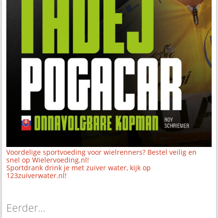
Voordelige sportvoeding voor wielrenners? Bestel veilig en
snel op Wielervoeding.nl!
Sportdrank drink je met zuiver water, kijk op
123zuiverwater.nl!
Eerder...