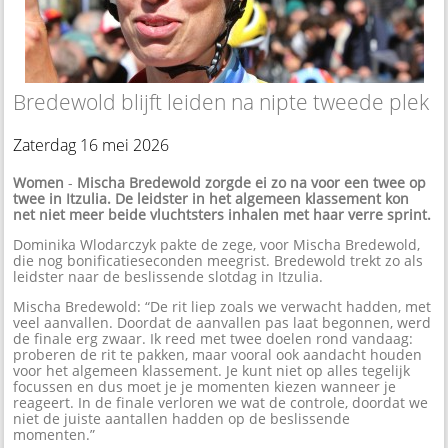
Bredewold blijft leiden na nipte tweede plek
Zaterdag 16 mei 2026
Women
-
Mischa Bredewold zorgde ei zo na voor een twee op
twee in Itzulia. De leidster in het algemeen klassement kon
net niet meer beide vluchtsters inhalen met haar verre sprint.
Dominika Wlodarczyk pakte de zege, voor Mischa Bredewold,
die nog bonificatieseconden meegrist. Bredewold trekt zo als
leidster naar de beslissende slotdag in Itzulia.
Mischa Bredewold: “De rit liep zoals we verwacht hadden, met
veel aanvallen. Doordat de aanvallen pas laat begonnen, werd
de finale erg zwaar. Ik reed met twee doelen rond vandaag:
proberen de rit te pakken, maar vooral ook aandacht houden
voor het algemeen klassement. Je kunt niet op alles tegelijk
focussen en dus moet je je momenten kiezen wanneer je
reageert. In de finale verloren we wat de controle, doordat we
niet de juiste aantallen hadden op de beslissende
momenten.”