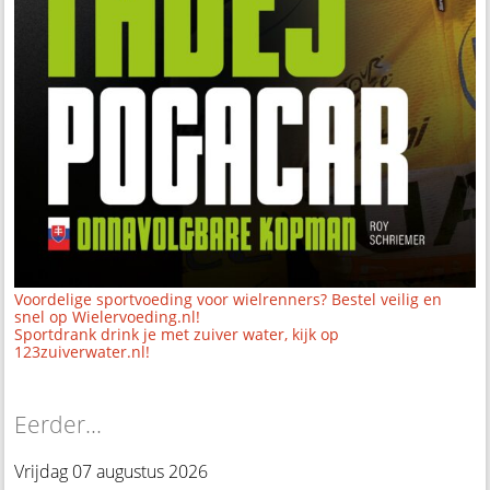
Voordelige sportvoeding voor wielrenners? Bestel veilig en
snel op Wielervoeding.nl!
Sportdrank drink je met zuiver water, kijk op
123zuiverwater.nl!
Eerder...
Vrijdag 07 augustus 2026