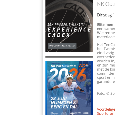
NK Oot
Dinsdag 
Elite men
een samen
Wielrenne
materiaalt
Het TenCa
het Twent
eind vorig
overheden
worden ing
en zijn me
met de kom
committer
sport en h
garandere
Foto: © Sp
Voordelige
Sportdrank