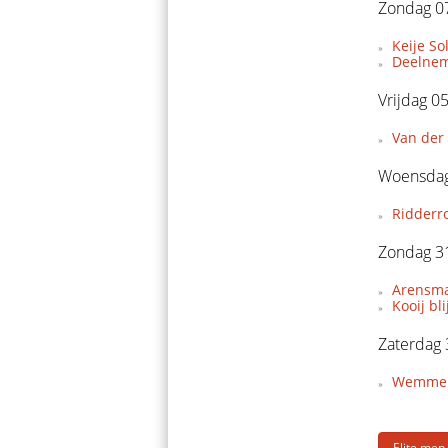
Zondag 07
Keije So
Deelnem
Vrijdag 0
Van der 
Woensdag
Ridderr
Zondag 3
Arensman
Kooij bl
Zaterdag
Wemmers 
Elite men