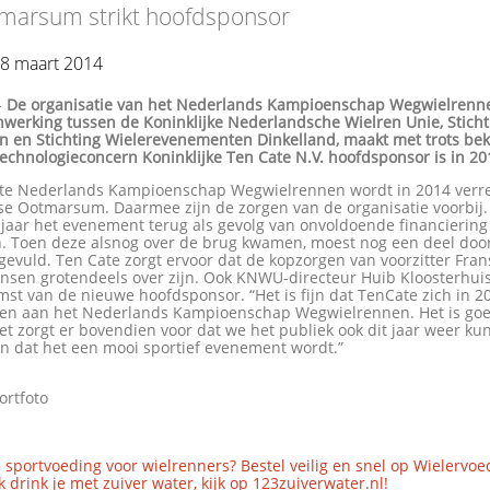
marsum strikt hoofdsponsor
18 maart 2014
-
De organisatie van het Nederlands Kampioenschap Wegwielrenn
werking tussen de Koninklijke Nederlandsche Wielren Unie, Stich
n en Stichting Wielerevenementen Dinkelland, maakt met trots be
echnologieconcern Koninklijke Ten Cate N.V. hoofdsponsor is in 20
te Nederlands Kampioenschap Wegwielrennen wordt in 2014 verr
se Ootmarsum. Daarmee zijn de zorgen van de organisatie voorbij
 jaar het evenement terug als gevolg van onvoldoende financiering
. Toen deze alsnog over de brug kwamen, moest nog een deel doo
evuld. Ten Cate zorgt ervoor dat de kopzorgen van voorzitter Fra
nsen grotendeels over zijn. Ook KNWU-directeur Huib Kloosterhuis 
st van de nieuwe hoofdsponsor. “Het is fijn dat TenCate zich in 2
en aan het Nederlands Kampioenschap Wegwielrennen. Het is goe
et zorgt er bovendien voor dat we het publiek ook dit jaar weer k
n dat het een mooi sportief evenement wordt.”
ortfoto
 sportvoeding voor wielrenners? Bestel veilig en snel op Wielervoe
 drink je met zuiver water, kijk op 123zuiverwater.nl!