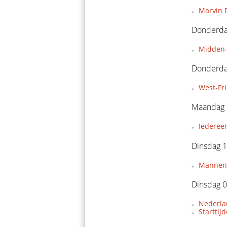
Marvin P
Donderdag
Midden-
Donderda
West-Fr
Maandag 
Iederee
Dinsdag 1
Mannent
Dinsdag 0
Nederla
Starttij