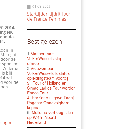
04-08-2026
Starttijden tijdrit Tour
de France Femmes
en 2014,
ting NK
kend dat
Best gelezen
14.
eden in
1.
Mannenteam
. Men gaf
VolkerWessels stopt
 door de
ermee
r sponsors
2.
Vrouwenteam
ns Willeme
is blij
VolkerWessels is status
014 wil
opleidingsteam voorbij
d voor de
3.
Tour of Holland en
unnen
Simac Ladies Tour worden
Eneco Tour
4 Herziene uitgave Tadej
Pogacar Onnavolgbare
kopman
5.
Mollema verheugt zich
op WK in Noord-
Nederland
ding.nl!