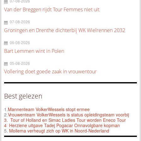
07-08-2026
Van der Breggen rijdt Tour Femmes niet uit
07-08-2026
Groningen en Drenthe dichterbij WK Wielrennen 2032
06-08-2026
Bart Lemmen wint in Polen
05-08-2026
Vollering doet goede zaak in vrouwentour
Best gelezen
1.
Mannenteam VolkerWessels stopt ermee
2.
Vrouwenteam VolkerWessels is status opleidingsteam voorbij
3.
Tour of Holland en Simac Ladies Tour worden Eneco Tour
4 Herziene uitgave Tadej Pogacar Onnavolgbare kopman
5.
Mollema verheugt zich op WK in Noord-Nederland