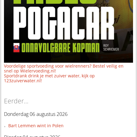
Voordelige sportvoeding voor wielrenners? Bestel veilig en
snel op Wielervoeding.nl!
Sportdrank drink je met zuiver water, kijk op
123zuiverwater.nl!
Eerder...
Donderdag 06 augustus 2026
Bart Lemmen wint in Polen