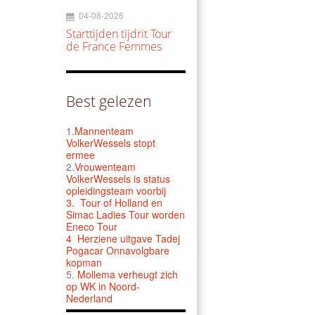
04-08-2026
Starttijden tijdrit Tour
de France Femmes
Best gelezen
1.
Mannenteam
VolkerWessels stopt
ermee
2.
Vrouwenteam
VolkerWessels is status
opleidingsteam voorbij
3.
Tour of Holland en
Simac Ladies Tour worden
Eneco Tour
4 Herziene uitgave Tadej
Pogacar Onnavolgbare
kopman
5.
Mollema verheugt zich
op WK in Noord-
Nederland