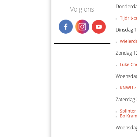
Donderdag
Volg ons
Tijdrit
Dinsdag 1
Wielerda
Zondag 12
Luke Ch
Woensdag
KNWU zie
Zaterdag 
Splinter
Bo Krame
Woensdag