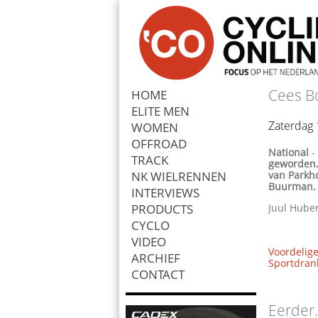
Cees B
HOME
ELITE MEN
Zoek
Zaterdag 
WOMEN
OFFROAD
National
TRACK
geworden. 
NK WIELRENNEN
van Parkh
Buurman.
INTERVIEWS
PRODUCTS
Juul Huber
CYCLO
VIDEO
Voordelige
ARCHIEF
Sportdrank
CONTACT
Eerder.