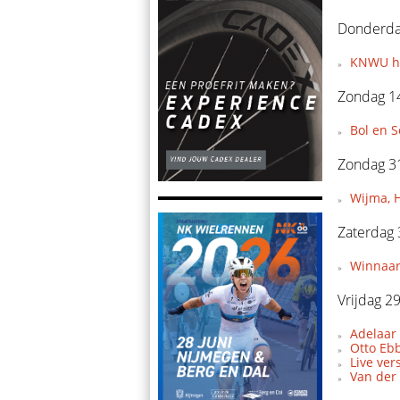
Donderda
KNWU hee
Zondag 14
Bol en 
Zondag 3
Wijma, H
Zaterdag
Winnaars
Vrijdag 2
Adelaar
Otto Eb
Live ve
Van der