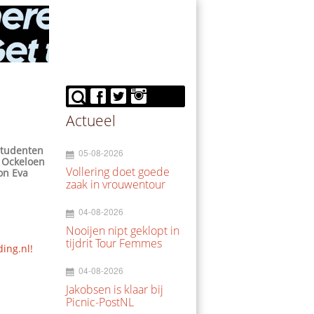
Actueel
studenten
05-08-2026
r Ockeloen
Vollering doet goede
on Eva
zaak in vrouwentour
04-08-2026
Nooijen nipt geklopt in
tijdrit Tour Femmes
ding.nl!
04-08-2026
Jakobsen is klaar bij
Picnic-PostNL