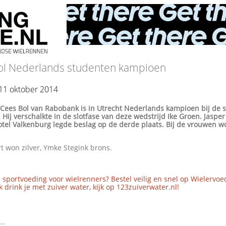
ol Nederlands studenten kampioen
11 oktober 2014
-
Cees Bol van Rabobank is in Utrecht Nederlands kampioen bij de 
Hij verschalkte in de slotfase van deze wedstrijd Ike Groen. Jaspe
otel Valkenburg legde beslag op de derde plaats. Bij de vrouwen w
t won zilver, Ymke Stegink brons.
 sportvoeding voor wielrenners? Bestel veilig en snel op Wielervoe
 drink je met zuiver water, kijk op 123zuiverwater.nl!
..