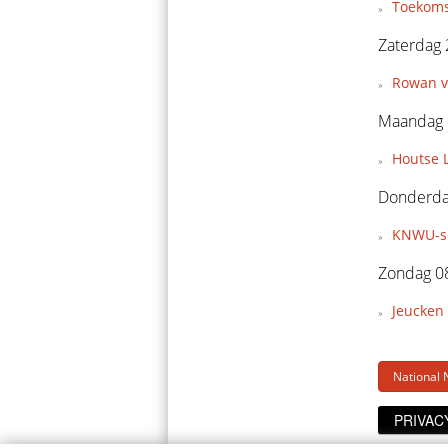
Toekoms
Zaterdag 
Rowan v
Maandag 
Houtse L
Donderda
KNWU-sel
Zondag 0
Jeucken 
National 
PRIVAC