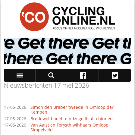
Nieuwsberichten 17 mei 2026
Zoek
17-05-2026
Simon den Braber tweede in Omloop der
Kempen
17-05-2026
Bredewold heeft eindzege Itsulia binnen
17-05-2026
Van Aalst en Forysth wihhaars Omloop
Simpelveld