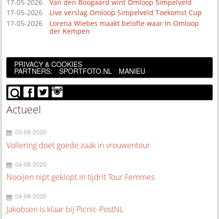
17-05-2026
Van den Boogaard wint Omloop Simpelveld
17-05-2026
Live verslag Omloop Simpelveld Toekomst Cup
17-05-2026
Lorena Wiebes maakt belofte waar in Omloop
der Kempen
PRIVACY & COOKIES
PARTNERS:
SPORTFOTO.NL
MANIEU
Actueel
05-08-2026
Vollering doet goede zaak in vrouwentour
04-08-2026
Nooijen nipt geklopt in tijdrit Tour Femmes
04-08-2026
Jakobsen is klaar bij Picnic-PostNL