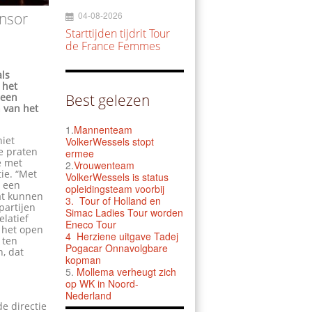
04-08-2026
nsor
Starttijden tijdrit Tour
de France Femmes
als
 het
 een
Best gelezen
n van het
1.
Mannenteam
niet
VolkerWessels stopt
e praten
ermee
e met
2.
Vrouwenteam
ie. “Met
VolkerWessels is status
n een
opleidingsteam voorbij
dat kunnen
3.
Tour of Holland en
partijen
Simac Ladies Tour worden
elatief
Eneco Tour
n het open
4 Herziene uitgave Tadej
 ten
Pogacar Onnavolgbare
n, dat
kopman
5.
Mollema verheugt zich
op WK in Noord-
Nederland
e directie