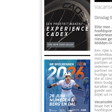
Vacans
Dinsdag 
Elite men
hoofdspon
wielerteam
nieuwe gel
Midden-O
Een rijke 
ondenkbaa
met geïnte
partijen u
iedereen d
partner vo
huidige sp
die al con
klein budg
karakter s
goede van 
blijkt uit
Vacansolei
Maar het k
hoofdspons