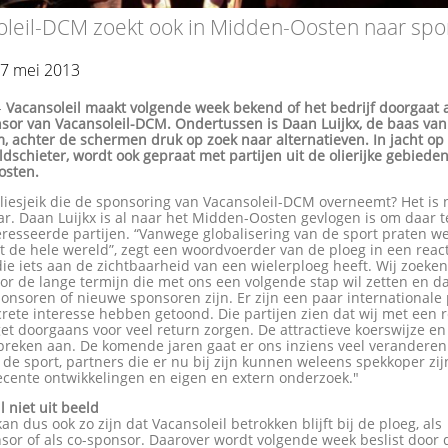
oleil-DCM zoekt ook in Midden-Oosten naar spo
07 mei 2013
-
Vacansoleil maakt volgende week bekend of het bedrijf doorgaat 
sor van Vacansoleil-DCM. Ondertussen is Daan Luijkx, de baas van
, achter de schermen druk op zoek naar alternatieven. In jacht op
dschieter, wordt ook gepraat met partijen uit de olierijke gebiede
osten.
oliesjeik die de sponsoring van Vacansoleil-DCM overneemt? Het is 
r. Daan Luijkx is al naar het Midden-Oosten gevlogen is om daar t
resseerde partijen. “Vanwege globalisering van de sport praten w
it de hele wereld”, zegt een woordvoerder van de ploeg in een react
ie iets aan de zichtbaarheid van een wielerploeg heeft. Wij zoeke
or de lange termijn die met ons een volgende stap wil zetten en 
onsoren of nieuwe sponsoren zijn. Er zijn een paar internationale 
crete interesse hebben getoond. Die partijen zien dat wij met een r
et doorgaans voor veel return zorgen. De attractieve koerswijze e
preken aan. De komende jaren gaat er ons inziens veel veranderen
de sport, partners die er nu bij zijn kunnen weleens spekkoper zij
 recente ontwikkelingen en eigen en extern onderzoek."
l niet uit beeld
an dus ook zo zijn dat Vacansoleil betrokken blijft bij de ploeg, als
or of als co-sponsor. Daarover wordt volgende week beslist door d