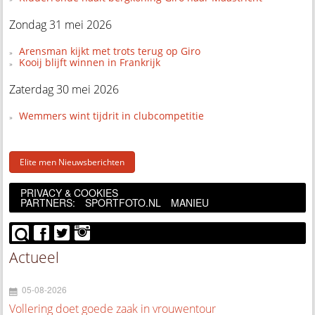
Zondag 31 mei 2026
Arensman kijkt met trots terug op Giro
Kooij blijft winnen in Frankrijk
Zaterdag 30 mei 2026
Wemmers wint tijdrit in clubcompetitie
Elite men Nieuwsberichten
PRIVACY & COOKIES
PARTNERS:
SPORTFOTO.NL
MANIEU
Actueel
05-08-2026
Vollering doet goede zaak in vrouwentour