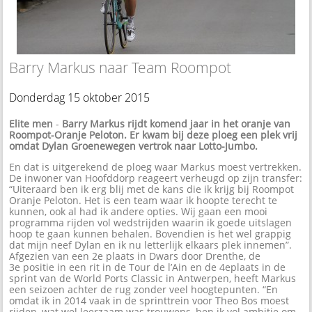
Barry Markus naar Team Roompot
Donderdag 15 oktober 2015
Elite men
-
Barry Markus rijdt komend jaar in het oranje van
Roompot-Oranje Peloton. Er kwam bij deze ploeg een plek vrij
omdat Dylan Groenewegen vertrok naar Lotto-Jumbo.
En dat is uitgerekend de ploeg waar Markus moest vertrekken.
De inwoner van Hoofddorp reageert verheugd op zijn transfer:
“Uiteraard ben ik erg blij met de kans die ik krijg bij Roompot
Oranje Peloton. Het is een team waar ik hoopte terecht te
kunnen, ook al had ik andere opties. Wij gaan een mooi
programma rijden vol wedstrijden waarin ik goede uitslagen
hoop te gaan kunnen behalen. Bovendien is het wel grappig
dat mijn neef Dylan en ik nu letterlijk elkaars plek innemen”.
Afgezien van een 2e plaats in Dwars door Drenthe, de
3e positie in een rit in de Tour de l’Ain en de 4eplaats in de
sprint van de World Ports Classic in Antwerpen, heeft Markus
een seizoen achter de rug zonder veel hoogtepunten. “En
omdat ik in 2014 vaak in de sprinttrein voor Theo Bos moest
rijden, wat wel leerzaam was trouwens, ben ik vol ambitie om