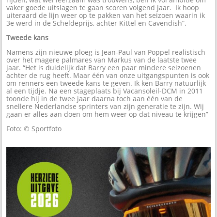
vaker goede uitslagen te gaan scoren volgend jaar. Ik hoop
uiteraard de lijn weer op te pakken van het seizoen waarin ik
3e werd in de Scheldeprijs, achter Kittel en Cavendish”.
Tweede kans
Namens zijn nieuwe ploeg is Jean-Paul van Poppel realistisch
over het magere palmares van Markus van de laatste twee
jaar. “Het is duidelijk dat Barry een paar mindere seizoenen
achter de rug heeft. Maar één van onze uitgangspunten is ook
om renners een tweede kans te geven. Ik ken Barry natuurlijk
al een tijdje. Na een stageplaats bij Vacansoleil-DCM in 2011
toonde hij in de twee jaar daarna toch aan één van de
snellere Nederlandse sprinters van zijn generatie te zijn. Wij
gaan er alles aan doen om hem weer op dat niveau te krijgen”
Foto: © Sportfoto