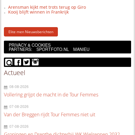
Arensman kijkt met trots terug op Giro
Kooij blijft winnen in Frankrijk
Elite men Nieuwsberichten
PRIVACY & COOKIES
PARTNERS:
SPORTFOTO.NL
MANIEU
Actueel
08-08-2026
Vollering grijpt de macht in de Tour Femmes
07-08-2026
Van der Breggen rijdt Tour Femmes niet uit
07-08-2026
Groningen en Drenthe dichterbij WK Wielrennen 2032