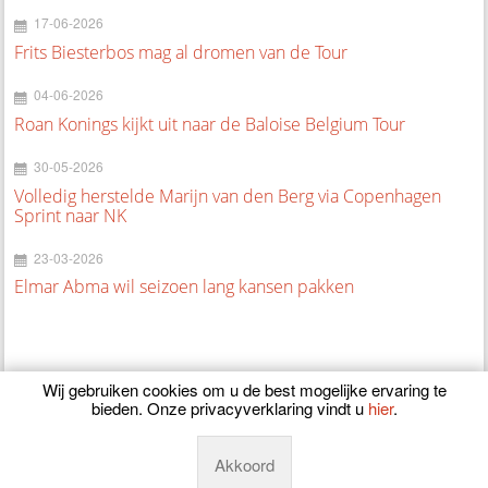
17-06-2026
Frits Biesterbos mag al dromen van de Tour
04-06-2026
Roan Konings kijkt uit naar de Baloise Belgium Tour
30-05-2026
Volledig herstelde Marijn van den Berg via Copenhagen
Sprint naar NK
23-03-2026
Elmar Abma wil seizoen lang kansen pakken
Wij gebruiken cookies om u de best mogelijke ervaring te
bieden. Onze privacyverklaring vindt u
hier
.
© 2026
CyclingOnline.nl
Akkoord
Powered by
Manieu.nl