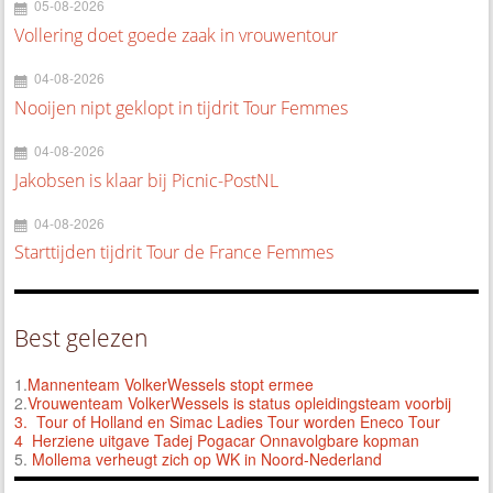
05-08-2026
Vollering doet goede zaak in vrouwentour
04-08-2026
Nooijen nipt geklopt in tijdrit Tour Femmes
04-08-2026
Jakobsen is klaar bij Picnic-PostNL
04-08-2026
Starttijden tijdrit Tour de France Femmes
Best gelezen
1.
Mannenteam VolkerWessels stopt ermee
2.
Vrouwenteam VolkerWessels is status opleidingsteam voorbij
3.
Tour of Holland en Simac Ladies Tour worden Eneco Tour
4 Herziene uitgave Tadej Pogacar Onnavolgbare kopman
5.
Mollema verheugt zich op WK in Noord-Nederland