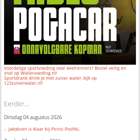
Voordelige sportvoeding voor wielrenners? Bestel veilig en
snel op Wielervoeding.nl!
Sportdrank drink je met zuiver water, kijk op
123zuiverwater.nl!
Eerder...
Dinsdag 04 augustus 2026
Jakobsen is klaar bij Picnic-PostNL