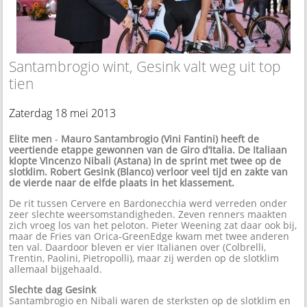
Santambrogio wint, Gesink valt weg uit top
tien
Zaterdag 18 mei 2013
Elite men
-
Mauro Santambrogio (Vini Fantini) heeft de
veertiende etappe gewonnen van de Giro d’Italia. De Italiaan
klopte Vincenzo Nibali (Astana) in de sprint met twee op de
slotklim. Robert Gesink (Blanco) verloor veel tijd en zakte van
de vierde naar de elfde plaats in het klassement.
De rit tussen Cervere en Bardonecchia werd verreden onder
zeer slechte weersomstandigheden. Zeven renners maakten
zich vroeg los van het peloton. Pieter Weening zat daar ook bij,
maar de Fries van Orica-GreenEdge kwam met twee anderen
ten val. Daardoor bleven er vier Italianen over (Colbrelli,
Trentin, Paolini, Pietropolli), maar zij werden op de slotklim
allemaal bijgehaald.
Slechte dag Gesink
Santambrogio en Nibali waren de sterksten op de slotklim en