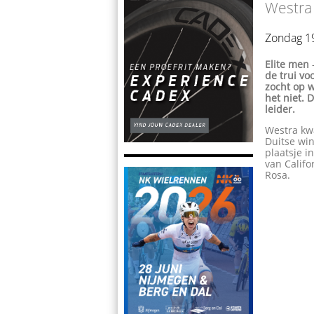
Westra 
Zondag 1
Elite men
de trui vo
zocht op 
het niet. 
leider.
Westra kwa
Duitse wi
plaatsje i
van Calif
Rosa.