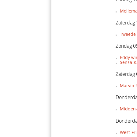
Mollema
Zaterdag 
Tweede 
Zondag 05
Eddy wi
Sensa-Ka
Zaterdag 
Marvin P
Donderdag
Midden-
Donderda
West-Fr