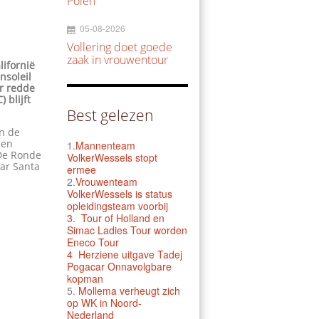
Polen
05-08-2026
Vollering doet goede
zaak in vrouwentour
ifornië
nsoleil
r redde
 blijft
Best gelezen
an de
een
1.
Mannenteam
 De Ronde
VolkerWessels stopt
aar Santa
ermee
2.
Vrouwenteam
VolkerWessels is status
opleidingsteam voorbij
3.
Tour of Holland en
Simac Ladies Tour worden
Eneco Tour
4 Herziene uitgave Tadej
Pogacar Onnavolgbare
kopman
5.
Mollema verheugt zich
op WK in Noord-
Nederland