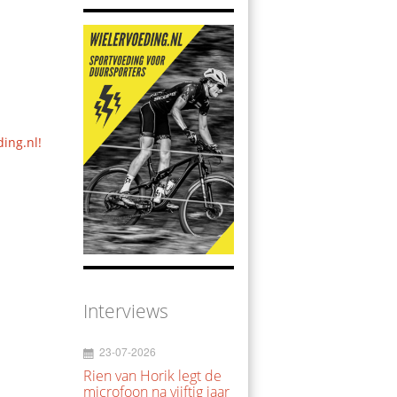
ding.nl!
Interviews
23-07-2026
Rien van Horik legt de
microfoon na vijftig jaar