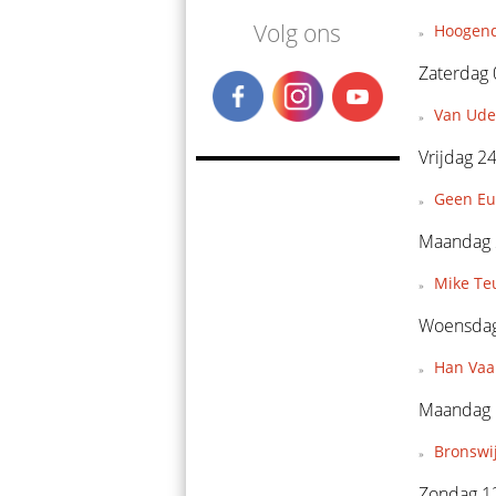
Volg ons
Hoogendo
Zaterdag 
Van Ude
Vrijdag 24
Geen Eu
Maandag 2
Mike Teu
Woensdag 
Han Vaan
Maandag 1
Bronswi
Zondag 12