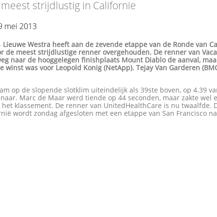
meest strijdlustig in Californie
9 mei 2013
-
Lieuwe Westra heeft aan de zevende etappe van de Ronde van Cal
or de meest strijdlustige renner overgehouden. De renner van Vaca
weg naar de hooggelegen finishplaats Mount Diablo de aanval, maa
De winst was voor Leopold Konig (NetApp). Tejay Van Garderen (BMC)
m op de slopende slotklim uiteindelijk als 39ste boven, op 4.39 v
nnaar. Marc de Maar werd tiende op 44 seconden, maar zakte wel 
n het klassement. De renner van UnitedHealthCare is nu twaalfde.
ornië wordt zondag afgesloten met een etappe van San Francisco n