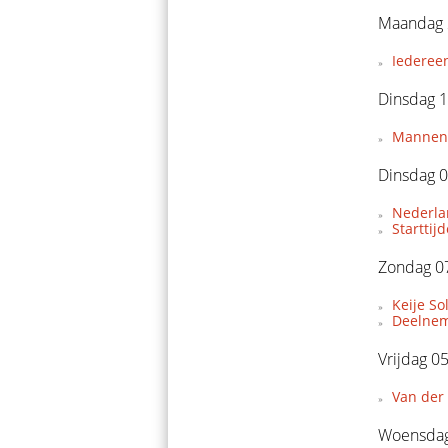
Maandag 
Iederee
Dinsdag 1
Mannent
Dinsdag 0
Nederla
Starttij
Zondag 07
Keije So
Deelnem
Vrijdag 0
Van der 
Woensdag