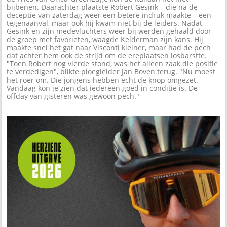
bijbenen. Daarachter plaatste Robert Gesink – die na de
deceptie van zaterdag weer een betere indruk maakte – een
tegenaanval, maar ook hij kwam niet bij de leiders. Nadat
Gesink en zijn medevluchters weer bij werden gehaald door
de groep met favorieten, waagde Kelderman zijn kans. Hij
maakte snel het gat naar Visconti kleiner, maar had de pech
dat achter hem ook de strijd om de ereplaatsen losbarstte.
"Toen Robert nog vierde stond, was het alleen zaak die positie
te verdedigen", blikte ploegleider Jan Boven terug. "Nu moest
het roer om. Die jongens hebben echt de knop omgezet.
Vandaag kon je zien dat iedereen goed in conditie is. De
offday van gisteren was gewoon pech."