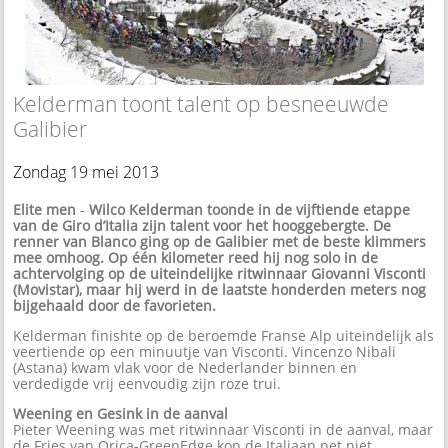
Kelderman toont talent op besneeuwde
Galibier
Zondag 19 mei 2013
Elite men
-
Wilco Kelderman toonde in de vijftiende etappe
van de Giro d’Italia zijn talent voor het hooggebergte. De
renner van Blanco ging op de Galibier met de beste klimmers
mee omhoog. Op één kilometer reed hij nog solo in de
achtervolging op de uiteindelijke ritwinnaar Giovanni Visconti
(Movistar), maar hij werd in de laatste honderden meters nog
bijgehaald door de favorieten.
Kelderman finishte op de beroemde Franse Alp uiteindelijk als
veertiende op een minuutje van Visconti. Vincenzo Nibali
(Astana) kwam vlak voor de Nederlander binnen en
verdedigde vrij eenvoudig zijn roze trui.
Weening en Gesink in de aanval
Pieter Weening was met ritwinnaar Visconti in de aanval, maar
de Fries van Orica-GreenEdge kon de Italiaan net niet