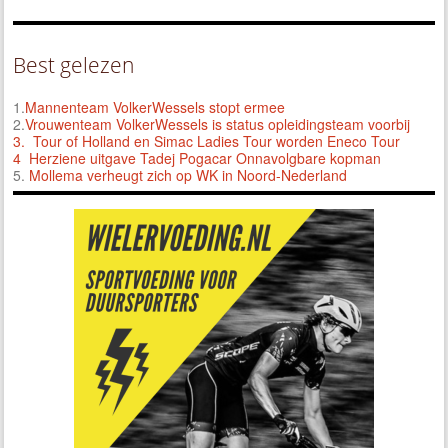
Best gelezen
1.
Mannenteam VolkerWessels stopt ermee
2.
Vrouwenteam VolkerWessels is status opleidingsteam voorbij
3.
Tour of Holland en Simac Ladies Tour worden Eneco Tour
4 Herziene uitgave Tadej Pogacar Onnavolgbare kopman
5.
Mollema verheugt zich op WK in Noord-Nederland