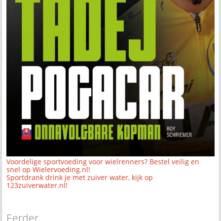
Voordelige sportvoeding voor wielrenners? Bestel veilig en
snel op Wielervoeding.nl!
Sportdrank drink je met zuiver water, kijk op
123zuiverwater.nl!
Eerder...