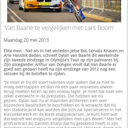
'Van Baarle te vergelijken met Lars Boom'
Maandag 20 mei 2013
Elite men
-
Net als in het verleden Jetse Bol, Servais Knaven en
Arie Hassink deden, schreef Dylan van Baarle dit weekeinde
zijn tweede eindzege in Olympia's Tour op zijn palmares bij.
Zijn ploegleider Arthur van Dongen vindt dat Van Baarle er
goed aan gedaan heeft na zijn eindzege van 2012 nog een
seizoen bij de beloften te rijden.
"Je moet er bij dit soort talenten voor waken dat ze niet te
vroeg overstappen en dan na een paar seizoenen alweer
terug moeten keren op een niveau lager. Je moet toe naar een
zeker evenwicht in de prestaties. Die hebben we nu
gezien. Dylan laat nu al maanden achtereen zien over
bijzondere kwaliteiten te beschikken en ik verwacht dat hij
een stabiele prof kan worden die zich zal specialiseren in het
klassiekerwerk en de korte etappekoersen. Je kunt hem wat
dat betreft wel enigszins vergelijken met Lars Boom." Met het
profcontract bij Garmin-Sharp dat hij getekend heeft, is zijn
opleiding vrijwel maar nog niet helemaal afgerond, denkt zijn