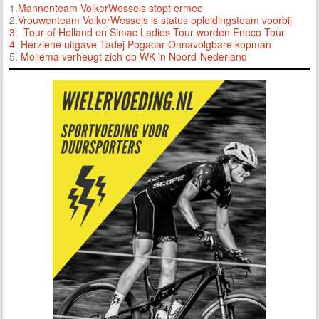
1.
Mannenteam VolkerWessels stopt ermee
2.
Vrouwenteam VolkerWessels is status opleidingsteam voorbij
3.
Tour of Holland en Simac Ladies Tour worden Eneco Tour
4 Herziene uitgave Tadej Pogacar Onnavolgbare kopman
5.
Mollema verheugt zich op WK in Noord-Nederland