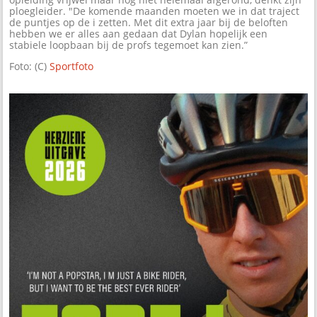
ploegleider. "De komende maanden moeten we in dat traject
de puntjes op de i zetten. Met dit extra jaar bij de beloften
hebben we er alles aan gedaan dat Dylan hopelijk een
stabiele loopbaan bij de profs tegemoet kan zien.”
Foto: (C)
Sportfoto