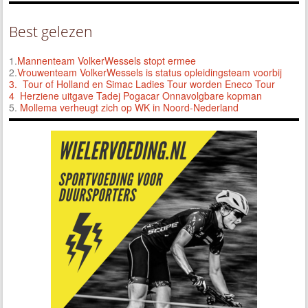
Best gelezen
1.
Mannenteam VolkerWessels stopt ermee
2.
Vrouwenteam VolkerWessels is status opleidingsteam voorbij
3.
Tour of Holland en Simac Ladies Tour worden Eneco Tour
4 Herziene uitgave Tadej Pogacar Onnavolgbare kopman
5.
Mollema verheugt zich op WK in Noord-Nederland