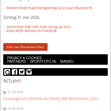
Ridderronde haalt bergkoning Giro naar Maastricht
Zondag 31 mei 2026
Arensman kijkt met trots terug op Giro
Kooij blijft winnen in Frankrijk
Elite men Nieuwsberichten
PRIVACY & COOKIES
PARTNERS:
SPORTFOTO.NL
MANIEU
Actueel
07-08-2026
Groningen en Drenthe dichterbij WK Wielrennen 2032
06-08-2026