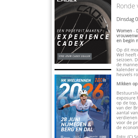
Ronde v
Dinsdag 0
Women
-
vrouwenwe
en begin m
Op dit mo
Wel heeft 
seizoen. 
de mannenw
kalender v
heuvels r
Mikken op
Bestuursli
exposure 
op de top,
van der B
aantal van
verdienen
voor de pr
de economi
Foto: (C) S