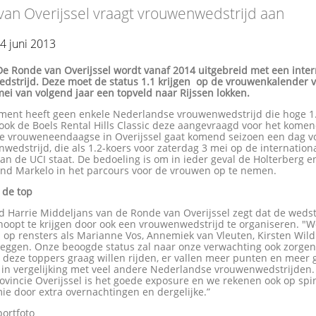
an Overijssel vraagt vrouwenwedstrijd aan
4 juni 2013
De Ronde van Overijssel wordt vanaf 2014 uitgebreid met een inter
dstrijd. Deze moet de status 1.1 krijgen op de vrouwenkalender 
ei van volgend jaar een topveld naar Rijssen lokken.
ment heeft geen enkele Nederlandse vrouwenwedstrijd die hoge 1.
ook de Boels Rental Hills Classic deze aangevraagd voor het kome
De vrouweneendaagse in Overijssel gaat komend seizoen een dag v
edstrijd, die als 1.2-koers voor zaterdag 3 mei op de internation
an de UCI staat. De bedoeling is om in ieder geval de Holterberg e
ond Markelo in het parcours voor de vrouwen op te nemen.
 de top
d Harrie Middeljans van de Ronde van Overijssel zegt dat de weds
hoopt te krijgen door ook een vrouwenwedstrijd te organiseren. "
 op rensters als Marianne Vos, Annemiek van Vleuten, Kirsten Wil
reggen. Onze beoogde status zal naar onze verwachting ook zorgen
 deze toppers graag willen rijden, er vallen meer punten en meer 
 in vergelijking met veel andere Nederlandse vrouwenwedstrijden
ovincie Overijssel is het goede exposure en we rekenen ook op spin
e door extra overnachtingen en dergelijke.”
portfoto