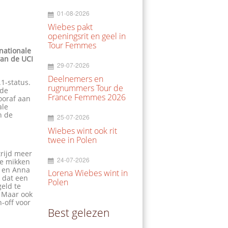
01-08-2026
Wiebes pakt
openingsrit en geel in
Tour Femmes
nationale
van de UCI
29-07-2026
Deelnemers en
1-status.
rugnummers Tour de
nde
France Femmes 2026
ooraf aan
ale
n de
25-07-2026
Wiebes wint ook rit
twee in Polen
trijd meer
24-07-2026
We mikken
d en Anna
Lorena Wiebes wint in
 dat een
Polen
geld te
. Maar ook
-off voor
Best gelezen