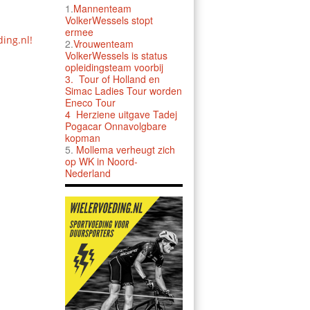
1.
Mannenteam
VolkerWessels stopt
ermee
ding.nl!
2.
Vrouwenteam
VolkerWessels is status
opleidingsteam voorbij
3.
Tour of Holland en
Simac Ladies Tour worden
Eneco Tour
4 Herziene uitgave Tadej
Pogacar Onnavolgbare
kopman
5.
Mollema verheugt zich
op WK in Noord-
Nederland