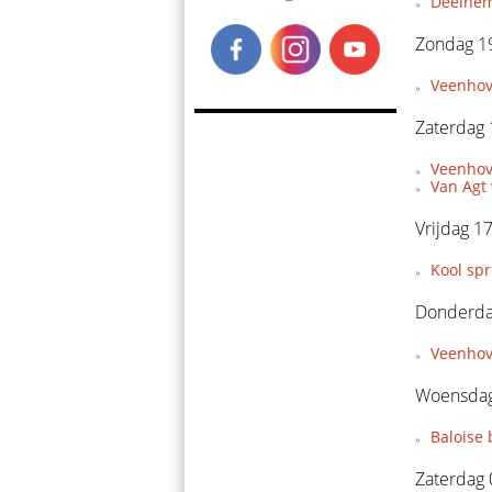
Deelnem
Zondag 19
Veenhov
Zaterdag 
Veenhove
Van Agt 
Vrijdag 17
Kool spr
Donderdag
Veenhove
Woensdag 
Baloise 
Zaterdag 