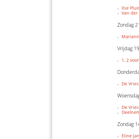
Ilse Pl
Van der
Zondag 21
Marianne
Vrijdag 1
1, 2 voo
Donderda
De Vries
Woensdag
De Vries
Deelnem
Zondag 14
Eline Ja