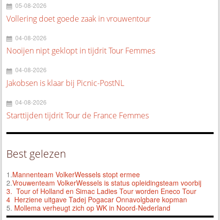
05-08-2026
Vollering doet goede zaak in vrouwentour
04-08-2026
Nooijen nipt geklopt in tijdrit Tour Femmes
04-08-2026
Jakobsen is klaar bij Picnic-PostNL
04-08-2026
Starttijden tijdrit Tour de France Femmes
Best gelezen
1.
Mannenteam VolkerWessels stopt ermee
2.
Vrouwenteam VolkerWessels is status opleidingsteam voorbij
3.
Tour of Holland en Simac Ladies Tour worden Eneco Tour
4 Herziene uitgave Tadej Pogacar Onnavolgbare kopman
5.
Mollema verheugt zich op WK in Noord-Nederland