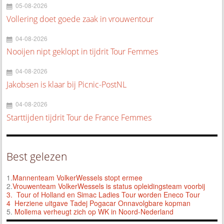
05-08-2026
Vollering doet goede zaak in vrouwentour
04-08-2026
Nooijen nipt geklopt in tijdrit Tour Femmes
04-08-2026
Jakobsen is klaar bij Picnic-PostNL
04-08-2026
Starttijden tijdrit Tour de France Femmes
Best gelezen
1.
Mannenteam VolkerWessels stopt ermee
2.
Vrouwenteam VolkerWessels is status opleidingsteam voorbij
3.
Tour of Holland en Simac Ladies Tour worden Eneco Tour
4 Herziene uitgave Tadej Pogacar Onnavolgbare kopman
5.
Mollema verheugt zich op WK in Noord-Nederland