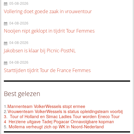
05-08-2026
Vollering doet goede zaak in vrouwentour
04-08-2026
Nooijen nipt geklopt in tijdrit Tour Femmes
04-08-2026
Jakobsen is klaar bij Picnic-PostNL
04-08-2026
Starttijden tijdrit Tour de France Femmes
Best gelezen
1.
Mannenteam VolkerWessels stopt ermee
2.
Vrouwenteam VolkerWessels is status opleidingsteam voorbij
3.
Tour of Holland en Simac Ladies Tour worden Eneco Tour
4 Herziene uitgave Tadej Pogacar Onnavolgbare kopman
5.
Mollema verheugt zich op WK in Noord-Nederland