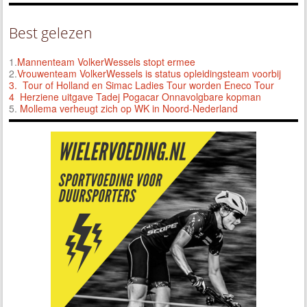
Best gelezen
1.
Mannenteam VolkerWessels stopt ermee
2.
Vrouwenteam VolkerWessels is status opleidingsteam voorbij
3.
Tour of Holland en Simac Ladies Tour worden Eneco Tour
4 Herziene uitgave Tadej Pogacar Onnavolgbare kopman
5.
Mollema verheugt zich op WK in Noord-Nederland