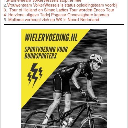
2.
Vrouwenteam VolkerWessels is status opleidingsteam voorbij
3.
Tour of Holland en Simac Ladies Tour worden Eneco Tour
4 Herziene uitgave Tadej Pogacar Onnavolgbare kopman
5.
Mollema verheugt zich op WK in Noord-Nederland