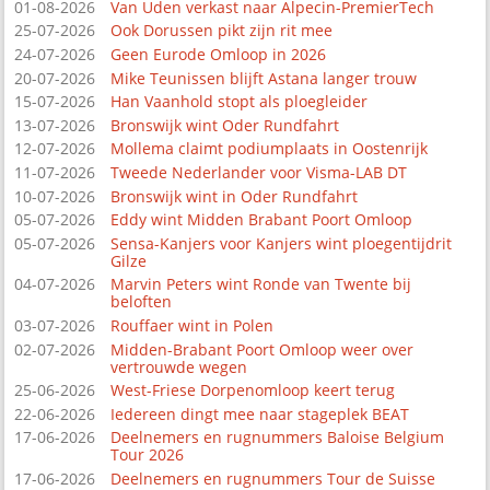
01-08-2026
Van Uden verkast naar Alpecin-PremierTech
25-07-2026
Ook Dorussen pikt zijn rit mee
24-07-2026
Geen Eurode Omloop in 2026
20-07-2026
Mike Teunissen blijft Astana langer trouw
15-07-2026
Han Vaanhold stopt als ploegleider
13-07-2026
Bronswijk wint Oder Rundfahrt
12-07-2026
Mollema claimt podiumplaats in Oostenrijk
11-07-2026
Tweede Nederlander voor Visma-LAB DT
10-07-2026
Bronswijk wint in Oder Rundfahrt
05-07-2026
Eddy wint Midden Brabant Poort Omloop
05-07-2026
Sensa-Kanjers voor Kanjers wint ploegentijdrit
Gilze
04-07-2026
Marvin Peters wint Ronde van Twente bij
beloften
03-07-2026
Rouffaer wint in Polen
02-07-2026
Midden-Brabant Poort Omloop weer over
vertrouwde wegen
25-06-2026
West-Friese Dorpenomloop keert terug
22-06-2026
Iedereen dingt mee naar stageplek BEAT
17-06-2026
Deelnemers en rugnummers Baloise Belgium
Tour 2026
17-06-2026
Deelnemers en rugnummers Tour de Suisse