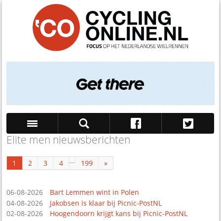
Elite men nieuwsberichten
Zoek
...
1
2
3
4
199
»
06-08-2026
Bart Lemmen wint in Polen
04-08-2026
Jakobsen is klaar bij Picnic-PostNL
02-08-2026
Hoogendoorn krijgt kans bij Picnic-PostNL