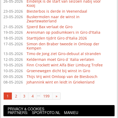
26-05-2026
Eindelijk is de start van seizoen nabij voor
Kooij
23-05-2026
Biesterbos is derde in Veenendaal
23-05-2026
Buskermolen naar de winst in
Zwartewaterland
21-05-2026
Sjoerd Bax verlaat de Giro
19-05-2026
Arensman op podiumkoers in Giro d'Italia
18-05-2026
Starttijden tijdrit Giro d'Italia 2026
17-05-2026
Simon den Braber tweede in Omloop der
Kempen
13-05-2026
Timo de Jong ziet Giro-debuut al stranden
12-05-2026
Kelderman moet Giro d´Italia verlaten
10-05-2026
Finn Crockett wint Alfa Bier Limburg Trofee
10-05-2026
Groenewegen dicht bij winst in Giro
09-05-2026
Thijs Vrij wint Omloop van de Biesbosch
08-05-2026
Johannink wint en leidt in Griekenland
...
1
2
3
4
199
»
PRIVACY & COOKIES
PARTNERS:
SPORTFOTO.NL
MANIEU