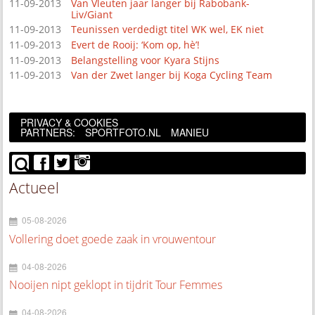
11-09-2013
Van Vleuten jaar langer bij Rabobank-
Liv/Giant
11-09-2013
Teunissen verdedigt titel WK wel, EK niet
11-09-2013
Evert de Rooij: ‘Kom op, hè’!
11-09-2013
Belangstelling voor Kyara Stijns
11-09-2013
Van der Zwet langer bij Koga Cycling Team
PRIVACY & COOKIES
PARTNERS:
SPORTFOTO.NL
MANIEU
Actueel
05-08-2026
Vollering doet goede zaak in vrouwentour
04-08-2026
Nooijen nipt geklopt in tijdrit Tour Femmes
04-08-2026