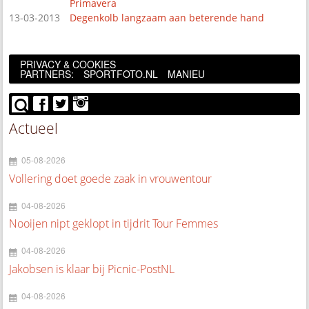
Primavera
13-03-2013
Degenkolb langzaam aan beterende hand
PRIVACY & COOKIES
PARTNERS:
SPORTFOTO.NL
MANIEU
Actueel
05-08-2026
Vollering doet goede zaak in vrouwentour
04-08-2026
Nooijen nipt geklopt in tijdrit Tour Femmes
04-08-2026
Jakobsen is klaar bij Picnic-PostNL
04-08-2026