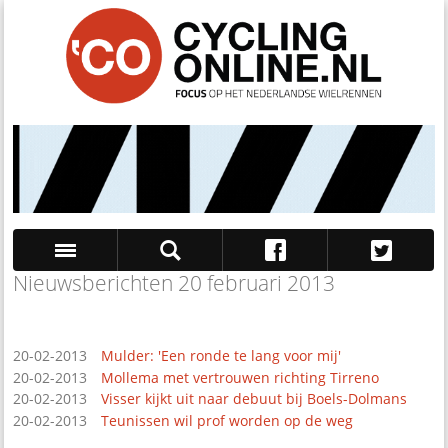
Nieuwsberichten 20 februari 2013
Zoek
20-02-2013
Mulder: 'Een ronde te lang voor mij'
20-02-2013
Mollema met vertrouwen richting Tirreno
20-02-2013
Visser kijkt uit naar debuut bij Boels-Dolmans
20-02-2013
Teunissen wil prof worden op de weg