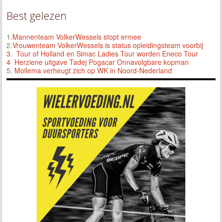
Best gelezen
1.
Mannenteam VolkerWessels stopt ermee
2.
Vrouwenteam VolkerWessels is status opleidingsteam voorbij
3.
Tour of Holland en Simac Ladies Tour worden Eneco Tour
4 Herziene uitgave Tadej Pogacar Onnavolgbare kopman
5.
Mollema verheugt zich op WK in Noord-Nederland