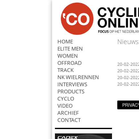
Nieuws
HOME
ELITE MEN
Zoek
WOMEN
OFFROAD
20-02-202
TRACK
20-02-202
NK WIELRENNEN
20-02-202
INTERVIEWS
20-02-202
PRODUCTS
CYCLO
PRIVAC
VIDEO
ARCHIEF
CONTACT