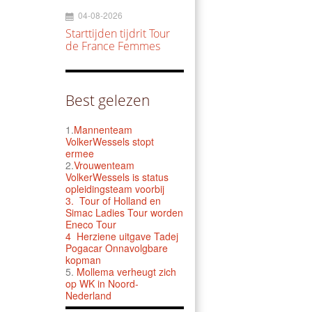
04-08-2026
Starttijden tijdrit Tour
de France Femmes
Best gelezen
1.
Mannenteam
VolkerWessels stopt
ermee
2.
Vrouwenteam
VolkerWessels is status
opleidingsteam voorbij
3.
Tour of Holland en
Simac Ladies Tour worden
Eneco Tour
4 Herziene uitgave Tadej
Pogacar Onnavolgbare
kopman
5.
Mollema verheugt zich
op WK in Noord-
Nederland