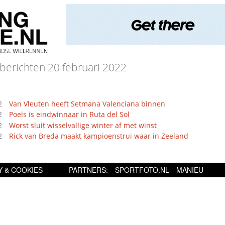
berichten 20 februari 2022
2
Van Vleuten heeft Setmana Valenciana binnen
2
Poels is eindwinnaar in Ruta del Sol
2
Worst sluit wisselvallige winter af met winst
2
Rick van Breda maakt kampioenstrui waar in Zeeland
Y & COOKIES
PARTNERS:
SPORTFOTO.NL
MANIEU