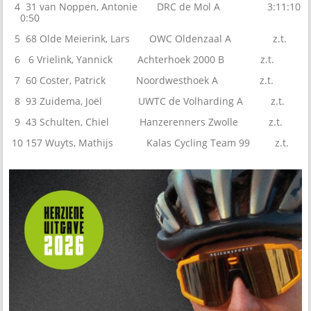
4 31 van Noppen, Antonie DRC de Mol A 3:11:10
0:50
5 68 Olde Meierink, Lars OWC Oldenzaal A z.t.
6 6 Vrielink, Yannick Achterhoek 2000 B z.t.
7 60 Coster, Patrick Noordwesthoek A z.t.
8 93 Zuidema, Joël UWTC de Volharding A z.t.
9 43 Schulten, Chiel Hanzerenners Zwolle z.t.
10 157 Wuyts, Mathijs Kalas Cycling Team 99 z.t.