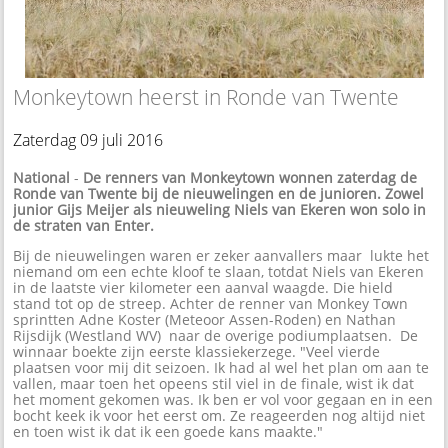
Monkeytown heerst in Ronde van Twente
Zaterdag 09 juli 2016
National
-
De renners van Monkeytown wonnen zaterdag de
Ronde van Twente bij de nieuwelingen en de junioren. Zowel
junior Gijs Meijer als nieuweling Niels van Ekeren won solo in
de straten van Enter.
Bij de nieuwelingen waren er zeker aanvallers maar lukte het
niemand om een echte kloof te slaan, totdat Niels van Ekeren
in de laatste vier kilometer een aanval waagde. Die hield
stand tot op de streep. Achter de renner van Monkey Town
sprintten Adne Koster (Meteoor Assen-Roden) en Nathan
Rijsdijk (Westland WV) naar de overige podiumplaatsen. De
winnaar boekte zijn eerste klassiekerzege. "Veel vierde
plaatsen voor mij dit seizoen. Ik had al wel het plan om aan te
vallen, maar toen het opeens stil viel in de finale, wist ik dat
het moment gekomen was. Ik ben er vol voor gegaan en in een
bocht keek ik voor het eerst om. Ze reageerden nog altijd niet
en toen wist ik dat ik een goede kans maakte."