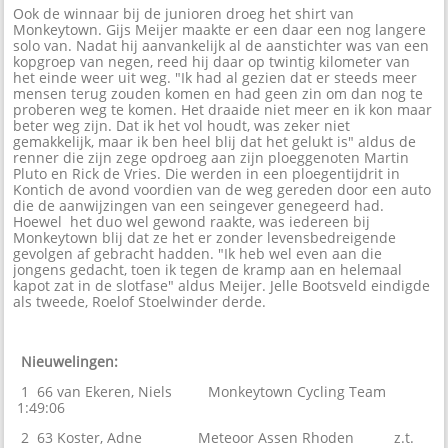
Ook de winnaar bij de junioren droeg het shirt van
Monkeytown. Gijs Meijer maakte er een daar een nog langere
solo van. Nadat hij aanvankelijk al de aanstichter was van een
kopgroep van negen, reed hij daar op twintig kilometer van
het einde weer uit weg. "Ik had al gezien dat er steeds meer
mensen terug zouden komen en had geen zin om dan nog te
proberen weg te komen. Het draaide niet meer en ik kon maar
beter weg zijn. Dat ik het vol houdt, was zeker niet
gemakkelijk, maar ik ben heel blij dat het gelukt is" aldus de
renner die zijn zege opdroeg aan zijn ploeggenoten Martin
Pluto en Rick de Vries. Die werden in een ploegentijdrit in
Kontich de avond voordien van de weg gereden door een auto
die de aanwijzingen van een seingever genegeerd had.
Hoewel het duo wel gewond raakte, was iedereen bij
Monkeytown blij dat ze het er zonder levensbedreigende
gevolgen af gebracht hadden. "Ik heb wel even aan die
jongens gedacht, toen ik tegen de kramp aan en helemaal
kapot zat in de slotfase" aldus Meijer. Jelle Bootsveld eindigde
als tweede, Roelof Stoelwinder derde.
Nieuwelingen:
1 66 van Ekeren, Niels Monkeytown Cycling Team
1:49:06
2 63 Koster, Adne Meteoor Assen Rhoden z.t.