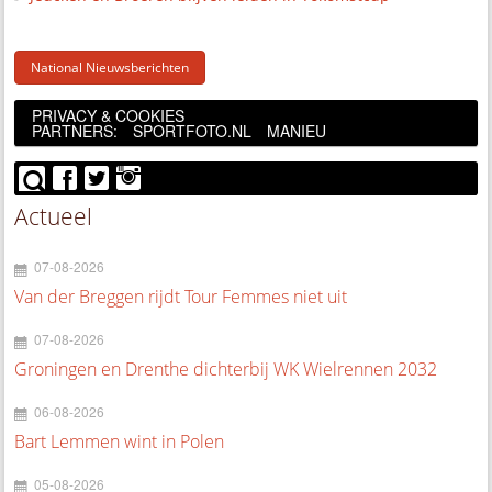
National Nieuwsberichten
PRIVACY & COOKIES
PARTNERS:
SPORTFOTO.NL
MANIEU
Actueel
07-08-2026
Van der Breggen rijdt Tour Femmes niet uit
07-08-2026
Groningen en Drenthe dichterbij WK Wielrennen 2032
06-08-2026
Bart Lemmen wint in Polen
05-08-2026