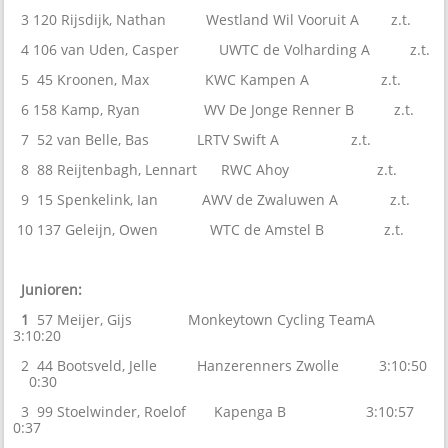
3 120 Rijsdijk, Nathan Westland Wil Vooruit A z.t.
4 106 van Uden, Casper UWTC de Volharding A z.t.
5 45 Kroonen, Max KWC Kampen A z.t.
6 158 Kamp, Ryan WV De Jonge Renner B z.t.
7 52 van Belle, Bas LRTV Swift A z.t.
8 88 Reijtenbagh, Lennart RWC Ahoy z.t.
9 15 Spenkelink, Ian AWV de Zwaluwen A z.t.
10 137 Geleijn, Owen WTC de Amstel B z.t.
Junioren:
1
57 Meijer, Gijs Monkeytown Cycling TeamA
3:10:20
2 44 Bootsveld, Jelle Hanzerenners Zwolle 3:10:50
0:30
3 99 Stoelwinder, Roelof Kapenga B 3:10:57
0:37