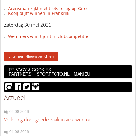
Arensman kijkt met trots terug op Giro
Kooij blijft winnen in Frankrijk
Zaterdag 30 mei 2026
Wemmers wint tijdrit in clubcompetitie
Elite men Nieuwsberichten
PRIVACY & COOKIES
PARTNERS:
SPORTFOTO.NL
MANIEU
Actueel
05-08-2026
Vollering doet goede zaak in vrouwentour
04-08-2026