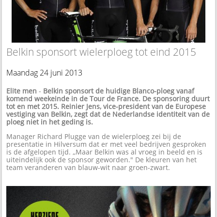
Belkin sponsort wielerploeg tot eind 2015
Maandag 24 juni 2013
Elite men
-
Belkin sponsort de huidige Blanco-ploeg vanaf
komend weekeinde in de Tour de France. De sponsoring duurt
tot en met 2015. Reinier Jens, vice-president van de Europese
vestiging van Belkin, zegt dat de Nederlandse identiteit van de
ploeg niet in het geding is.
Manager Richard Plugge van de wielerploeg zei bij de
presentatie in Hilversum dat er met veel bedrijven gesproken
is de afgelopen tijd. ,,Maar Belkin was al vroeg in beeld en is
uiteindelijk ook de sponsor geworden." De kleuren van het
team veranderen van blauw-wit naar groen-zwart.