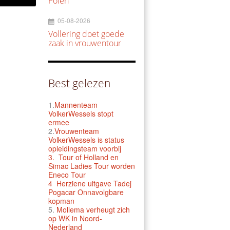
Polen
05-08-2026
Vollering doet goede
zaak in vrouwentour
Best gelezen
1.
Mannenteam
VolkerWessels stopt
ermee
2.
Vrouwenteam
VolkerWessels is status
opleidingsteam voorbij
3.
Tour of Holland en
Simac Ladies Tour worden
Eneco Tour
4 Herziene uitgave Tadej
Pogacar Onnavolgbare
kopman
5.
Mollema verheugt zich
op WK in Noord-
Nederland