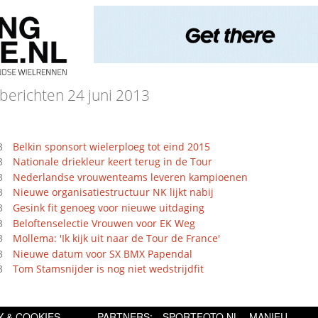
berichten 24 juni 2013
3
Belkin sponsort wielerploeg tot eind 2015
3
Nationale driekleur keert terug in de Tour
3
Nederlandse vrouwenteams leveren kampioenen
3
Nieuwe organisatiestructuur NK lijkt nabij
3
Gesink fit genoeg voor nieuwe uitdaging
3
Beloftenselectie Vrouwen voor EK Weg
3
Mollema: 'Ik kijk uit naar de Tour de France'
3
Nieuwe datum voor SX BMX Papendal
3
Tom Stamsnijder is nog niet wedstrijdfit
Y & COOKIES
PARTNERS:
SPORTFOTO.NL
MANIEU