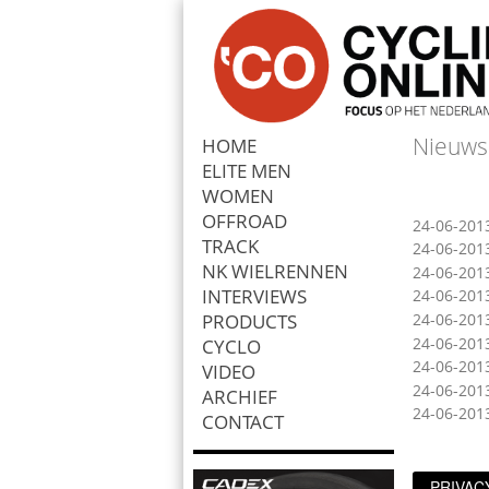
Nieuws
HOME
ELITE MEN
Zoek
WOMEN
OFFROAD
24-06-201
TRACK
24-06-201
NK WIELRENNEN
24-06-201
INTERVIEWS
24-06-201
PRODUCTS
24-06-201
24-06-201
CYCLO
24-06-201
VIDEO
24-06-201
ARCHIEF
24-06-201
CONTACT
PRIVAC