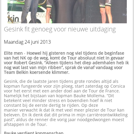
Gesink fit genoeg voor nieuwe uitdaging
Maandag 24 juni 2013
Elite men
-
Hoewel hij gisteren nog viel tijdens de beginfase
van het NK op de weg, komt de Tour absoluut niet in gevaar
voor Robert Gesink. “Alleen tijdens het diep ademhalen heb ik
nog wat last van mijn ribben”, sprak de vanaf vandaag voor
Team Belkin koersende klimmer.
Gesink, die de laatste jaren tijdens grote rondes altijd als
kopman fungeerde voor zijn ploeg, start zaterdag op Corsica
voor het eerst met een ander doel aan de Tour de France.
Namelijk het bijstaan van kopman Bauke Mollema. “Dit
betekent veel minder stress en bovendien hoef ik niet
constant bij de eerste dertig te rijden. Op deze
manier verwacht ik dat ik met veel meer plezier de Tour kan
beleven. En ik denk dat dit prima in mijn carrièreontwikkeling
past”, aldus de renner die vorig jaar noodgedwongen moest
afstappen in de Tour.
Bauke verdient kopmanschap