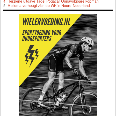
4 Herziene uitgave Tadej Pogacar Onnavolgbare kopman
5.
Mollema verheugt zich op WK in Noord-Nederland