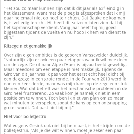
e
“Het zou zo maar kunnen zijn dat ik dit jaar als 63
eindig in
het klassement. Want met de ploeg is afgesproken dat ik mij
daar helemaal niet op hoef te richten. Dat Bauke de kopman
is, is volledig terecht. Hij heeft dit seizoen laten zien dat hij
het kopmanschap verdient. Vorig jaar heeft hij mij goed
bijgestaan tijdens de Vuelta en nu hoop ik hem van dienst te
zijn.”
Ritzege niet gemakkelijk
Over zijn eigen ambities is de geboren Varssevelder duidelijk.
“Natuurlijk zijn er ook een paar etappes waar ik wil mee doen
om de zege. De rit naar Alpe d’Huez is bijvoorbeeld geweldig.
Maar meedoen om een etappe is niet makkelijk. Tijdens de
Giro van dit jaar was ik pas voor het eerst echt heel dicht bij
een dagzege in een grote ronde. In de Tour van 2010 werd ik
dan een keer derde, maar was mijn kans op de zege een stuk
kleiner. Wat dat betreft was het mechanische probleem in de
Giro heel frustrerend. Zo vaak kom je namelijk niet in eem
positie om te winnen. Toch ben ik niet van plan om zo maar
wat minuten te verspelen, zodat de kans op een ontsnapping
groter wordt. Dat past niet bij mij.”
Niet voor bolletjestrui
Wat volgens Gesink ook niet bij hem past, is het strijden om de
bolletjestrui. "Als je die wilt winnen, moet je zeker een paar