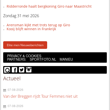
Ridderronde haalt bergkoning Giro naar Maastricht
Zondag 31 mei 2026
Arensman kijkt met trots terug op Giro
Kooij blijft winnen in Frankrijk
Elite men Nieuwsberichten
PRIVACY & COOKIES
PARTNERS:
SPORTFOTO.NL
MANIEU
Actueel
07-08-2026
Van der Breggen rijdt Tour Femmes niet uit
07-08-2026