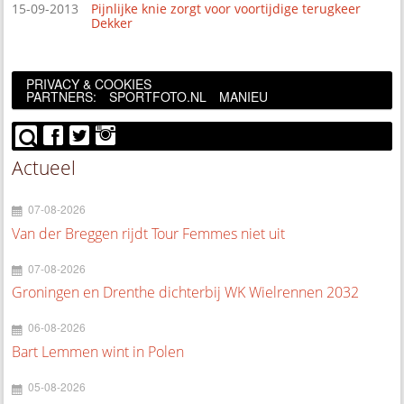
15-09-2013
Pijnlijke knie zorgt voor voortijdige terugkeer
Dekker
PRIVACY & COOKIES
PARTNERS:
SPORTFOTO.NL
MANIEU
Actueel
07-08-2026
Van der Breggen rijdt Tour Femmes niet uit
07-08-2026
Groningen en Drenthe dichterbij WK Wielrennen 2032
06-08-2026
Bart Lemmen wint in Polen
05-08-2026