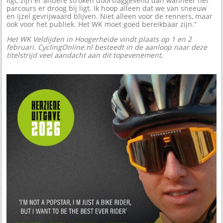
ligt, zijn er andere stroken doorslaggevend dan wanneer het
parcours er droog bij ligt. Ik hoop alleen dat we van sneeuw
en ijzel gevrijwaard blijven. Niet alleen voor de renners, maar
ook voor het publiek. Het WK moet goed bereikbaar zijn.”
Het WK Veldijden in Hoogerheide vindt plaats op 1 en 2
februari. CyclingOnline.nl besteedt in de aanloop naar deze
titelstrijd veel aandacht aan dit topevenement.