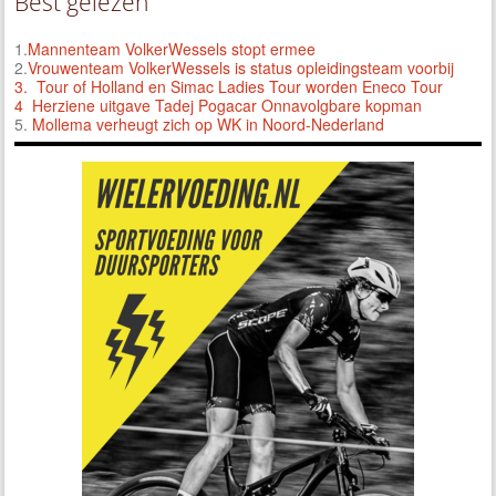
Best gelezen
1.
Mannenteam VolkerWessels stopt ermee
2.
Vrouwenteam VolkerWessels is status opleidingsteam voorbij
3.
Tour of Holland en Simac Ladies Tour worden Eneco Tour
4 Herziene uitgave Tadej Pogacar Onnavolgbare kopman
5.
Mollema verheugt zich op WK in Noord-Nederland