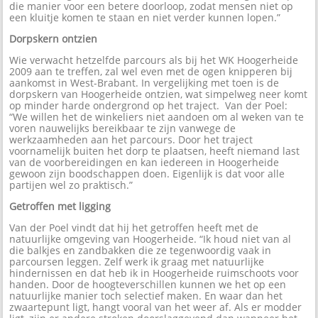
die manier voor een betere doorloop, zodat mensen niet op
een kluitje komen te staan en niet verder kunnen lopen.”
Dorpskern ontzien
Wie verwacht hetzelfde parcours als bij het WK Hoogerheide
2009 aan te treffen, zal wel even met de ogen knipperen bij
aankomst in West-Brabant. In vergelijking met toen is de
dorpskern van Hoogerheide ontzien, wat simpelweg neer komt
op minder harde ondergrond op het traject. Van der Poel:
“We willen het de winkeliers niet aandoen om al weken van te
voren nauwelijks bereikbaar te zijn vanwege de
werkzaamheden aan het parcours. Door het traject
voornamelijk buiten het dorp te plaatsen, heeft niemand last
van de voorbereidingen en kan iedereen in Hoogerheide
gewoon zijn boodschappen doen. Eigenlijk is dat voor alle
partijen wel zo praktisch.”
Getroffen met ligging
Van der Poel vindt dat hij het getroffen heeft met de
natuurlijke omgeving van Hoogerheide. “Ik houd niet van al
die balkjes en zandbakken die ze tegenwoordig vaak in
parcoursen leggen. Zelf werk ik graag met natuurlijke
hindernissen en dat heb ik in Hoogerheide ruimschoots voor
handen. Door de hoogteverschillen kunnen we het op een
natuurlijke manier toch selectief maken. En waar dan het
zwaartepunt ligt, hangt vooral van het weer af. Als er modder