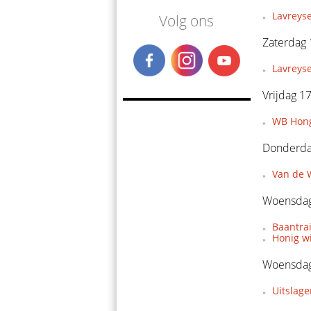
Lavreyse
Volg ons
Zaterdag 
Lavreys
Vrijdag 1
WB Hong
Donderda
Van de W
Woensdag
Baantra
Honig w
Woensdag
Uitslage