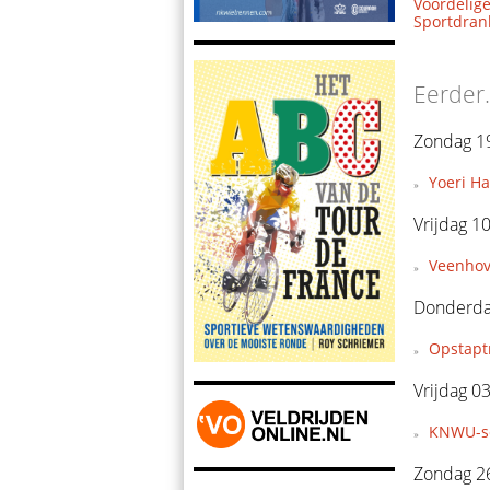
Voordelige
Sportdrank
Eerder.
Zondag 19
Yoeri H
Vrijdag 10
Veenhov
Donderdag
Opstapt
Vrijdag 03
KNWU-se
Zondag 26