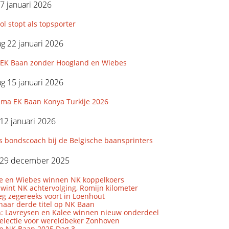
7 januari 2026
l stopt als topsporter
g 22 januari 2026
e EK Baan zonder Hoogland en Wiebes
g 15 januari 2026
ma EK Baan Konya Turkije 2026
12 januari 2026
s bondscoach bij de Belgische baansprinters
29 december 2025
le en Wiebes winnen NK koppelkoers
wint NK achtervolging, Romijn kilometer
eg zegereeks voort in Loenhout
naar derde titel op NK Baan
: Lavreysen en Kalee winnen nieuw onderdeel
lectie voor wereldbeker Zonhoven
en NK Baan 2025 Dag 3