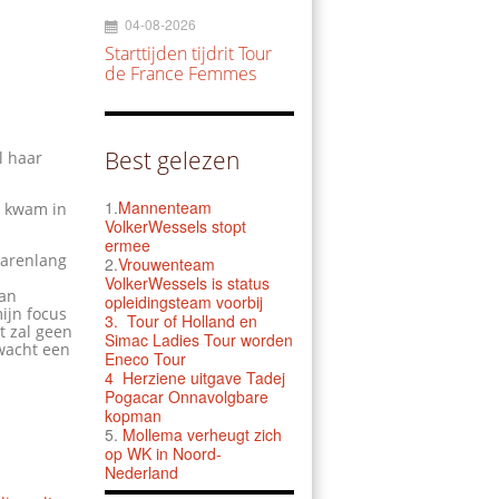
04-08-2026
Starttijden tijdrit Tour
de France Femmes
Best gelezen
l haar
1.
Mannenteam
j kwam in
VolkerWessels stopt
ermee
 jarenlang
2.
Vrouwenteam
VolkerWessels is status
van
opleidingsteam voorbij
mijn focus
3.
Tour of Holland en
t zal geen
Simac Ladies Tour worden
 wacht een
Eneco Tour
4 Herziene uitgave Tadej
Pogacar Onnavolgbare
kopman
5.
Mollema verheugt zich
op WK in Noord-
Nederland