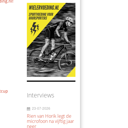
ding.nl!
tcup
Interviews
23-07-2026
Rien van Horik legt de
microfoon na vijftig jaar
neer