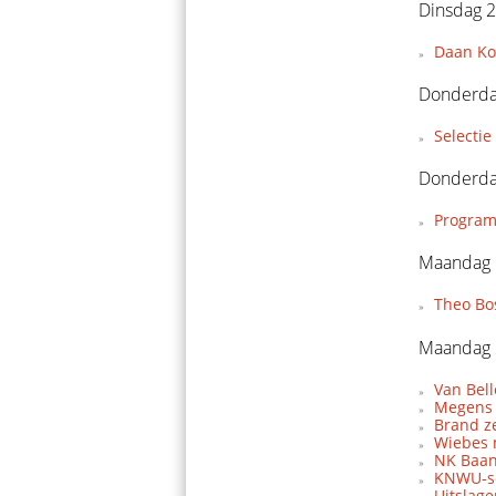
Dinsdag 2
Daan Koo
Donderda
Selecti
Donderda
Program
Maandag 
Theo Bo
Maandag 
Van Bel
Megens 
Brand z
Wiebes 
NK Baan
KNWU-se
Uitslag