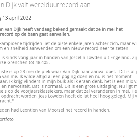
an Dijk valt werelduurrecord aan
 13 april 2022
len van Dijk heeft vandaag bekend gemaakt dat ze in mei het
record op de baan gaat aanvallen.
ampioene tijdrijden liet de piste enkele jaren achter zich, maar wi
m en snelheid aanwenden om een nieuw record neer te zetten.
 is sinds vorig jaar in handen van Joscelin Lowden uit Engeland. Zi
rse Grenchen tot 48,405.
iste is op 23 mei de plek waar Van Dijk haar aanval doet. ''Dit is al
van me. Ik wilde altijd al een poging doen en nu is het moment
daar. Ik krijg vlinders in mijn buik als ik eraan denk, het is een mix 
en nervositeit. Dat is normaal. Dit is een grote uitdaging. Nu ligt 
els op de voorjaarsklassiekers, maar dat zal veranderen in mei. He
 opdracht worden, Joss Lowden heeft de lat heel hoog gelegd. Mij
acht.''
leden had Leontien van Moorsel het record in handen.
ortfoto