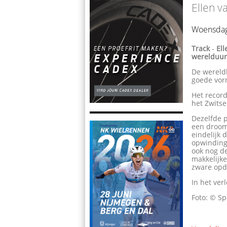
Ellen v
Woensdag
Track
-
El
werelduur
De wereldk
goede vor
Het record
het Zwitse
Dezelfde p
een droom 
eindelijk 
opwinding 
ook nog de
makkelijke
zware opdr
In het ver
Foto: © Sp