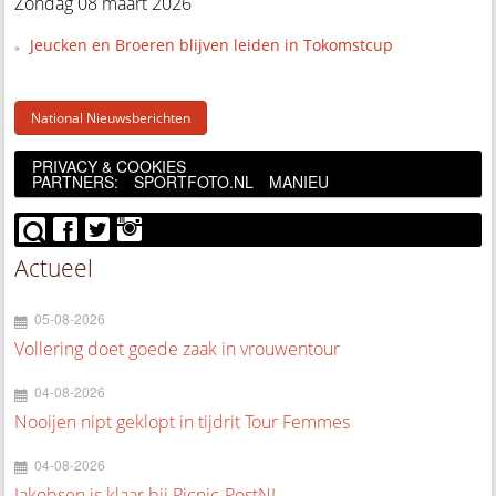
Zondag 08 maart 2026
Jeucken en Broeren blijven leiden in Tokomstcup
National Nieuwsberichten
PRIVACY & COOKIES
PARTNERS:
SPORTFOTO.NL
MANIEU
Actueel
05-08-2026
Vollering doet goede zaak in vrouwentour
04-08-2026
Nooijen nipt geklopt in tijdrit Tour Femmes
04-08-2026
Jakobsen is klaar bij Picnic-PostNL