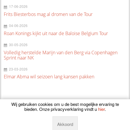
17-06-2026
Frits Biesterbos mag al dromen van de Tour
04-06-2026
Roan Konings kijkt uit naar de Baloise Belgium Tour
30-05-2026
Volledig herstelde Marijn van den Berg via Copenhagen
Sprint naar NK
23-03-2026
Elmar Abma wil seizoen lang kansen pakken
Wij gebruiken cookies om u de best mogelijke ervaring te
bieden. Onze privacyverklaring vindt u
hier
.
© 2026
CyclingOnline.nl
Akkoord
Powered by
Manieu.nl