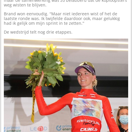
maar de samenwerking was zo belabberd dat de koploopsters
weg wisten te blijven.
Brand won eenvoudig. ''Maar niet iedereen wist of het de
laatste ronde was. Ik twijfelde daardoor ook, maar gelukkig
had ik gelijk om mijn sprint in te zetten.''
De wedstrijd telt nog drie etappes.