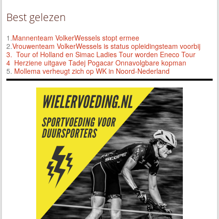
Best gelezen
1.
Mannenteam VolkerWessels stopt ermee
2.
Vrouwenteam VolkerWessels is status opleidingsteam voorbij
3.
Tour of Holland en Simac Ladies Tour worden Eneco Tour
4 Herziene uitgave Tadej Pogacar Onnavolgbare kopman
5.
Mollema verheugt zich op WK in Noord-Nederland