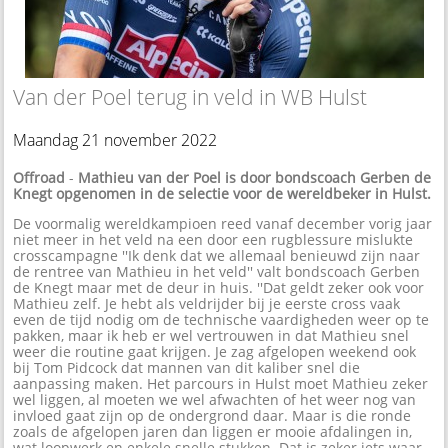
Van der Poel terug in veld in WB Hulst
Maandag 21 november 2022
Offroad
-
Mathieu van der Poel is door bondscoach Gerben de
Knegt opgenomen in de selectie voor de wereldbeker in Hulst.
De voormalig wereldkampioen reed vanaf december vorig jaar
niet meer in het veld na een door een rugblessure mislukte
crosscampagne ''Ik denk dat we allemaal benieuwd zijn naar
de rentree van Mathieu in het veld'' valt bondscoach Gerben
de Knegt maar met de deur in huis. ''Dat geldt zeker ook voor
Mathieu zelf. Je hebt als veldrijder bij je eerste cross vaak
even de tijd nodig om de technische vaardigheden weer op te
pakken, maar ik heb er wel vertrouwen in dat Mathieu snel
weer die routine gaat krijgen. Je zag afgelopen weekend ook
bij Tom Pidcock dat mannen van dit kaliber snel die
aanpassing maken. Het parcours in Hulst moet Mathieu zeker
wel liggen, al moeten we wel afwachten of het weer nog van
invloed gaat zijn op de ondergrond daar. Maar is die ronde
zoals de afgelopen jaren dan liggen er mooie afdalingen in,
wat loopwerk en enkele snelle stukken. Dat is zeker iets waar