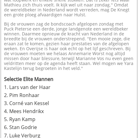
Mathieu zich thuis voelt. Ik kijk wel uit naar zondag.'' Omdat
de wereldbeker in Nederland wordt verreden, mag De Knegt
een grote ploeg afvaardigen naar Hulst.
Bij de vrouwen zag de bondscoach afgelopen zondag met
Puck Pieterse een derde, jonge landgenote een wereldbeker
winnen. Daarmee opnieuw de kracht van Nederland in de
breedte bij de vrouwen onderstrepend. ''Een mooie zege, die
eraan zat te komen, gezien haar prestaties van de afgelopen
weken. En Overijse is haar ook echt op het lijf geschreven. Bij
de vrouwen moeten we helaas Annemarie Worst nog altijd
missen door haar blessure, terwijl Marianne Vos nu even geen
veldritten meer op de agenda heeft staan. Wel mogen we Yara
Kastelijn terug begroeten in het veld.''
Selectie Elite Mannen
1. Lars van der Haar
2. Pim Ronhaar
3. Corné van Kessel
4. Mees Hendrikx
5. Ryan Kamp
6. Stan Godrie
7. Luke Verburg