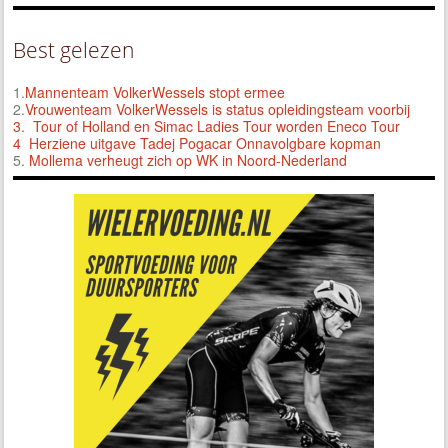
Best gelezen
1.
Mannenteam VolkerWessels stopt ermee
2.
Vrouwenteam VolkerWessels is status opleidingsteam voorbij
3.
Tour of Holland en Simac Ladies Tour worden Eneco Tour
4 Herziene uitgave Tadej Pogacar Onnavolgbare kopman
5.
Mollema verheugt zich op WK in Noord-Nederland