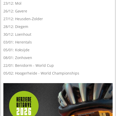
23/12: Mol
26/12: Gavere
27/12: Heusden-Zolder
28/12: Diegem
30/12: Loenhout
03/01: Herentals
05/01: Koksijde
08/01: Zonhoven
22/01: Benidorm - World Cup
05/02: Hoogerheide - World Championships