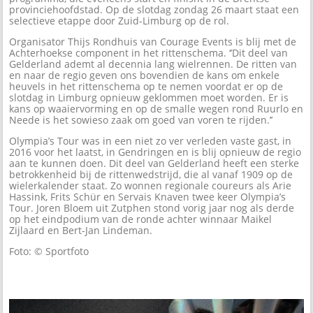
provinciehoofdstad. Op de slotdag zondag 26 maart staat een
selectieve etappe door Zuid-Limburg op de rol.
Organisator Thijs Rondhuis van Courage Events is blij met de
Achterhoekse component in het rittenschema. ‘’Dit deel van
Gelderland ademt al decennia lang wielrennen. De ritten van
en naar de regio geven ons bovendien de kans om enkele
heuvels in het rittenschema op te nemen voordat er op de
slotdag in Limburg opnieuw geklommen moet worden. Er is
kans op waaiervorming en op de smalle wegen rond Ruurlo en
Neede is het sowieso zaak om goed van voren te rijden.’’
Olympia’s Tour was in een niet zo ver verleden vaste gast, in
2016 voor het laatst, in Gendringen en is blij opnieuw de regio
aan te kunnen doen. Dit deel van Gelderland heeft een sterke
betrokkenheid bij de rittenwedstrijd, die al vanaf 1909 op de
wielerkalender staat. Zo wonnen regionale coureurs als Arie
Hassink, Frits Schür en Servais Knaven twee keer Olympia’s
Tour. Joren Bloem uit Zutphen stond vorig jaar nog als derde
op het eindpodium van de ronde achter winnaar Maikel
Zijlaard en Bert-Jan Lindeman.
Foto: © Sportfoto