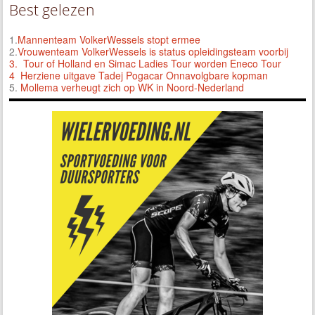
Best gelezen
1.
Mannenteam VolkerWessels stopt ermee
2.
Vrouwenteam VolkerWessels is status opleidingsteam voorbij
3.
Tour of Holland en Simac Ladies Tour worden Eneco Tour
4 Herziene uitgave Tadej Pogacar Onnavolgbare kopman
5.
Mollema verheugt zich op WK in Noord-Nederland