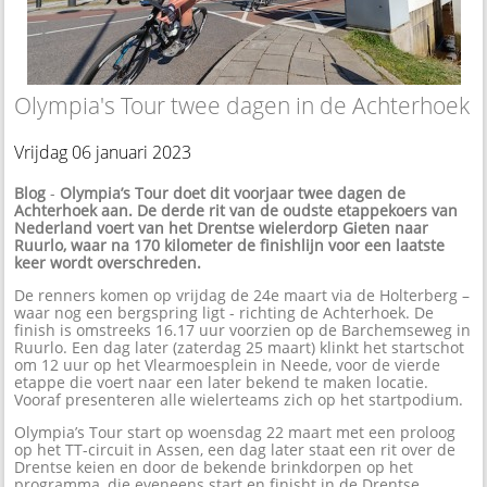
Olympia's Tour twee dagen in de Achterhoek
Vrijdag 06 januari 2023
Blog
-
Olympia’s Tour doet dit voorjaar twee dagen de
Achterhoek aan. De derde rit van de oudste etappekoers van
Nederland voert van het Drentse wielerdorp Gieten naar
Ruurlo, waar na 170 kilometer de finishlijn voor een laatste
keer wordt overschreden.
De renners komen op vrijdag de 24e maart via de Holterberg –
waar nog een bergspring ligt - richting de Achterhoek. De
finish is omstreeks 16.17 uur voorzien op de Barchemseweg in
Ruurlo. Een dag later (zaterdag 25 maart) klinkt het startschot
om 12 uur op het Vlearmoesplein in Neede, voor de vierde
etappe die voert naar een later bekend te maken locatie.
Vooraf presenteren alle wielerteams zich op het startpodium.
Olympia’s Tour start op woensdag 22 maart met een proloog
op het TT-circuit in Assen, een dag later staat een rit over de
Drentse keien en door de bekende brinkdorpen op het
programma, die eveneens start en finisht in de Drentse