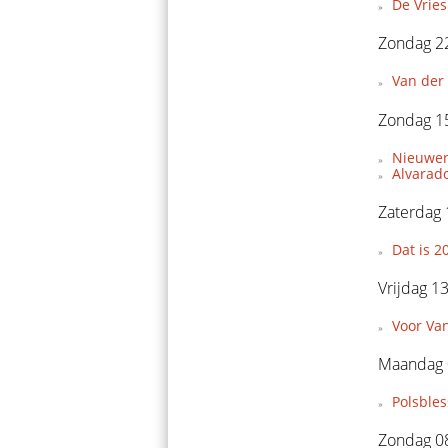
De Vries
Zondag 22
Van der 
Zondag 15
Nieuwen
Alvarado
Zaterdag 
Dat is 2
Vrijdag 1
Voor Van
Maandag 
Polsble
Zondag 08