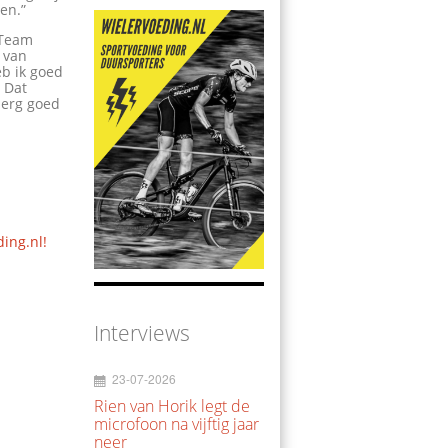
ven.”
 Team
 van
b ik goed
 Dat
 erg goed
ding.nl!
Interviews
23-07-2026
Rien van Horik legt de
microfoon na vijftig jaar
neer