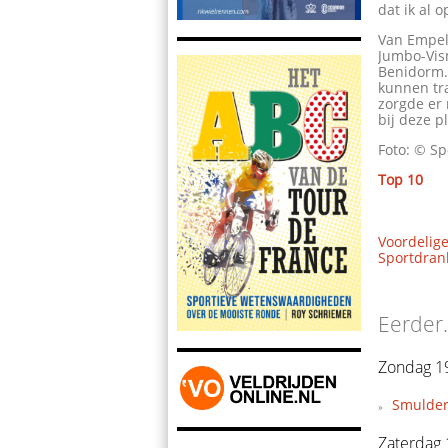
dat ik al o
Van Empel
Jumbo-Vis
Benidorm.
kunnen tr
zorgde er 
bij deze 
Foto: © Sp
Top 10
Voordelige
Sportdrank
Eerder.
Zondag 19
Smulder
Zaterdag 