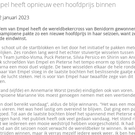
pel heeft opnieuw een hoofdprijs binnen
 januari 2023
Fem van Empel heeft de wereldbekercross van Benidorm gewonne
ampioene pakte zo een nieuwe hoofdprijs in haar seizoen, want ze
de eindwinst.
schoot uit de startblokken en liet door het initiatief te pakken me
blijken. Zes ronden lang werd het echter stuivertje wisselen tussen
n Team Jumbo-Visma, Puck Pieterse, Silvia Persico en Shirin van Anr
jk schroefden Van Empel en Pieterse het tempo enorm op tijdens de
rna een mooi duel volgde. De twee wisselden elkaar de hele ronde
aar Van Empel sloeg in de laatste bochten het beslissende gaatje
de lucht steken. Het is voor Van Empel haar twaalfde zege van dit
oen.
and (vijfde) en Annemarie Worst (zesde) eindigden ook van voren.
pioene Marianne Vos moest genoegen nemen met een veertiende 
jn doel bereikt vandaag”, aldus de blije winnares. “Het was een moo
 vieren. Het was heel lastig om overeind te blijven. Dat ging een p
oed. Tot aan de laatste bochten bleef het spannend met Pieterse 
egen hard. Het publiek heeft ook veel gedaan vandaag. Het stond r
at we iedereen een mooie wedstrijd hebben voorgeschoteld. Ik had
d aan dit seizoen nooit verwacht de wereldbeker te winnen. Ik wil
rijden winnen, maar ik verras mezelf iedere week weer. Ik ben heel