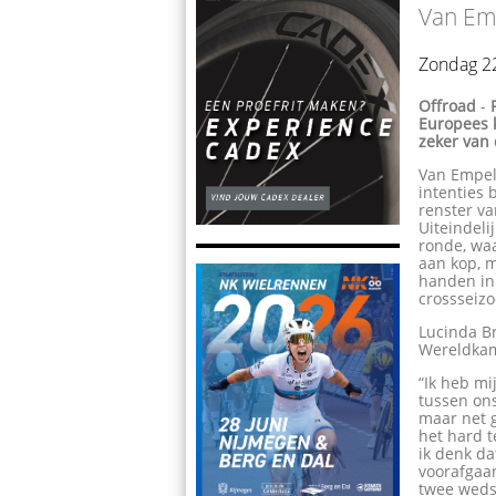
Van Em
Zondag 22
Offroad
-
Europees k
zeker van 
Van Empel 
intenties 
renster va
Uiteindeli
ronde, waa
aan kop, m
handen in 
crossseiz
Lucinda Br
Wereldkam
“Ik heb mi
tussen ons
maar net g
het hard t
ik denk d
voorafgaan
twee wedst