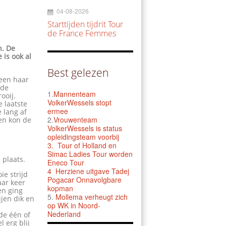
04-08-2026
Starttijden tijdrit Tour
de France Femmes
n. De
 is ook al
Best gelezen
teen haar
 de
1.
Mannenteam
ooij.
VolkerWessels stopt
 laatste
ermee
 lang af
2.
Vrouwenteam
 en kon de
VolkerWessels is status
opleidingsteam voorbij
3.
Tour of Holland en
Simac Ladies Tour worden
plaats.
Eneco Tour
4 Herziene uitgave Tadej
ie strijd
Pogacar Onnavolgbare
aar keer
kopman
en ging
5.
Mollema verheugt zich
ijen dik en
op WK in Noord-
Nederland
de één of
 erg blij