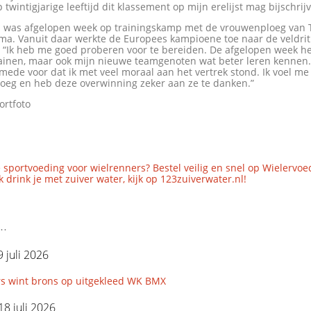
p twintigjarige leeftijd dit klassement op mijn erelijst mag bijschrij
 was afgelopen week op trainingskamp met de vrouwenploeg van
ma. Vanuit daar werkte de Europees kampioene toe naar de veldrit
 “Ik heb me goed proberen voor te bereiden. De afgelopen week he
ainen, maar ook mijn nieuwe teamgenoten wat beter leren kennen.
mede voor dat ik met veel moraal aan het vertrek stond. Ik voel me
ploeg en heb deze overwinning zeker aan ze te danken.”
ortfoto
 sportvoeding voor wielrenners? Bestel veilig en snel op Wielervoe
 drink je met zuiver water, kijk op 123zuiverwater.nl!
..
 juli 2026
s wint brons op uitgekleed WK BMX
18 juli 2026