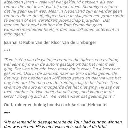
afgelopen jaren – vaak wel wat gekleurd bekeken, als een
renner die niet levert wat hij moet doen. Sommigen zeiden
dat hij geen killer was. Maar in Nederland zijn er verder geen
renners die er de afgelopen jaren in slaagden een grote ronde
te winnen of een wereldkampioenschap tijdrijden. Dat
mensen het beeld hebben dat Tom Dumoulin geen
winnaarsmentaliteit heeft, is dan ook volkomen onterecht in
mijn ogen.’’
Journalist Robin van der Kloor van de Limburger
***
‘’Tom is één van de weinige renners die tijdens een training
wel eens bij me in de auto is gestapt omdat het niet meer
ging. Dat was niet één keer, maar dat is zeker 3 a 4 keer voor
gekomen. Ook in de aanloop naar de Giro d’Italia gebeurde
dat nog. We hadden een koffiestop gehad en daarna was het
nog één uur klimmen om de trainingsdag te besluiten. Tom
kwam bij de auto en mopperde dat het niet ging. Hij zag het
toen somber in. ‘Hoe moet dat ooit nog goed komen in de
Giro? ‘ vroeg hij zich af. We weten waar dat geëindigd is .
’’
Oud-trainer en huidig bondscoach Adriaan Helmantel
***
‘’Als er iemand in deze generatie de Tour had kunnen winnen,
dan was hij het. Hij is niet voor niets ook heel dichtbij