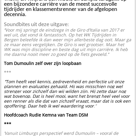
een bijzondere carrière van de meest succesvolle
tijdrijder en klassementsrenner van de afgelopen
decennia.
Soundbites uit deze
uitgave
:
‘’Voor mij springt de eindzege in de Giro d’Italia van 2017 er
wel uit, dat vond ik fantastisch. Op het WK Tijdrijden in
Bergen beleefde ik dan weer mijn allerbeste dag ooit. Maar ga
ze maar eens vergelijken. De Giro is wel grootser. Maar het
WK was mijn discipline en beste dag uit mijn carrière. Ik heb
me daarna nooit meer zo goed op de fiets gevoeld.’’
Tom Dumoulin zelf over zijn loopbaan
***
‘
’’Tom heeft veel kennis, gedrevenheid en perfectie uit onze
plannen en evaluaties gehaald. Hij was misschien nog wel
strenger voor zichzelf dan wij wilden zijn. Hij zette daar nog
wat bovenop. Dat is heel mooi, want het brengt heel veel voor
een renner als die dat van zichzelf vraagt, maar dat is ook een
opoffering. Daar heb ik wel waardering voor
.’’
Hoofdcoach Rudie Kemna van Team DSM
***
’Vanuit Limburgs perspectief werd Dumoulin – vooral de