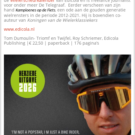
de
Wielerscheurkalender
van Edicola en is freelance journalist
voor onder meer De Telegraaf. Eerder verscheen van zijn
hand
, een ode aan de gouden generatie
Kampioenes op de Fiets
wielrensters in de periode 2012-2021. Hij is bovendien co-
auteur van
Koningen van de Wielerklassiekers
www.edicola.nl
Tom Dumoulin- Triomf en Twijfel, Roy Schriemer, Edicola
Publishing |€ 22,50 | paperback | 176 pagina’s