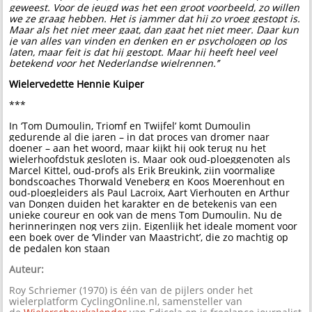
geweest. Voor de jeugd was het een groot voorbeeld, zo willen
we ze graag hebben. Het is jammer dat hij zo vroeg gestopt is.
Maar als het niet meer gaat, dan gaat het niet meer. Daar kun
je van alles van vinden en denken en er psychologen op los
laten, maar feit is dat hij gestopt. Maar hij heeft heel veel
betekend voor het Nederlandse wielrennen.’’
Wielervedette Hennie Kuiper
***
In ‘Tom Dumoulin, Triomf en Twijfel’ komt Dumoulin
gedurende al die jaren – in dat proces van dromer naar
doener – aan het woord, maar kijkt hij ook terug nu het
wielerhoofdstuk gesloten is. Maar ook oud-ploeggenoten als
Marcel Kittel, oud-profs als Erik Breukink, zijn voormalige
bondscoaches Thorwald Veneberg en Koos Moerenhout en
oud-ploegleiders als Paul Lacroix, Aart Vierhouten en Arthur
van Dongen duiden het karakter en de betekenis van een
unieke coureur en ook van de mens Tom Dumoulin. Nu de
herinneringen nog vers zijn. Eigenlijk het ideale moment voor
een boek over de ‘Vlinder van Maastricht’, die zo machtig op
de pedalen kon staan
Auteur:
Roy Schriemer (1970) is één van de pijlers onder het
wielerplatform CyclingOnline.nl, samensteller van