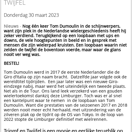
TWIJFEL
Donderdag 30 maart 2023
Nieuws
-
Nog één keer Tom Dumoulin in de schijnwerpers,
want zijn plek in de Nederlandse wielergeschiedenis heeft hij
zeker verdiend. Terugkijkend op een loopbaan met ups en
downs, de vele hoogtepunten in beeld en in gesprek met
mensen die zijn wielerpad kruisten. Een loopbaan waarin niet
zelden de twijfel de boventoon voerde, maar waar de glans
nooit ver weg was.
BESTEL!
Tom Dumoulin werd in 2017 de eerste Nederlander die de
Giro d’Italia op zijn naam bracht. Datzelfde jaar volgde ook de
wereldtitel tijdrijden. Een jaar later was een nieuwe Giro-
eindzege nabij, maar werd het uiteindelijk een tweede plaats.
Net als in de Tour. Ons land leek verzekerd van een gouden
wielertoekomst dankzij deze Limburger. Toch was er al snel
een kantelpunt waar te nemen in de loopbaan van Tom
Dumoulin. Want die prestaties van de seizoenen 2017 en 2018
werden nooit meer echt herhaald, met uitzondering van de
zilveren plak op de tijdrit op de OS van Tokyo. In de loop van
2022 stopte de Limburger definitief met wielrennen.
Triomf en Twijfel is een mooie en eerlijke terugblik op