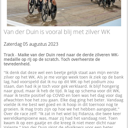
Van der Duin is vooral blij met zilver WK
Zaterdag 05 augustus 2023
Track
-
Maike van der Duin reed naar de derde zilveren WK-
medaille op rij op de scratch. Toch overheerste de
tevredenheid.
''Ik denk dat deze wel een beetje gelijk staat aan mijn eerste
zilver op het WK. Als je me vorige week toen ik ziek op de bank
lag, had voorspeld dat ik nu op dit WK op het podium zou
staan, dan had ik je toch voor gek verklaard. Ik blijf hongerig
naar goud, maar ik heb de tijd. Ik lag op schema voor dit WK,
maar ik testte positief op COVID en toen was het dag voor dag
afwachten hoe het zou gaan. Elke dag ging het beter. Vandaag
voelde ik me best wel goed en ik hoop in dit toernooi nog te
groeien. Ik mag trots zijn op hoe we het hebben aangepakt.''
Over de race zelf: ''Ik zat in het wiel bij Fidanza, die twee keer
wereldkampioene was, maar zij had het vandaag niet. Toen
kwam ik op een gaatje en die kreeg ik niet meer dicht naar
Valente.'' Van der Duin skipt de afvalkoers voor een beter