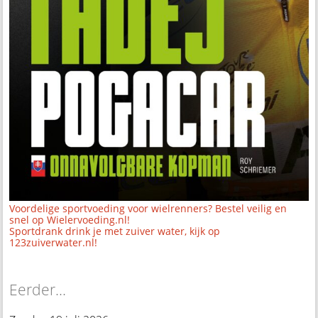
Voordelige sportvoeding voor wielrenners? Bestel veilig en
snel op Wielervoeding.nl!
Sportdrank drink je met zuiver water, kijk op
123zuiverwater.nl!
Eerder...