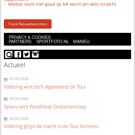
Wiebes stunt met goud op NK keirin (en wint scratch)
Track Nieuwsberichten
PRIVACY & COOKIES
PARTNERS:
SPORTFOTO.NL
MANIEU
Actueel
09-08-2026
Vollering wint toch afgetekend de Tour
09-08-2026
Spiero wint Westfriese Dorpenomloop
08-08-2026
Vollering grijpt de macht in de Tour Femmes