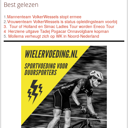
Best gelezen
1.
Mannenteam VolkerWessels stopt ermee
2.
Vrouwenteam VolkerWessels is status opleidingsteam voorbij
3.
Tour of Holland en Simac Ladies Tour worden Eneco Tour
4 Herziene uitgave Tadej Pogacar Onnavolgbare kopman
5.
Mollema verheugt zich op WK in Noord-Nederland