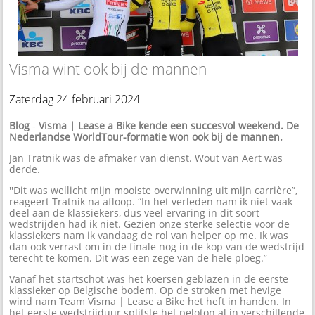
Visma wint ook bij de mannen
Zaterdag 24 februari 2024
Blog
-
Visma | Lease a Bike kende een succesvol weekend. De
Nederlandse WorldTour-formatie won ook bij de mannen.
Jan Tratnik was de afmaker van dienst. Wout van Aert was
derde.
''Dit was wellicht mijn mooiste overwinning uit mijn carrière”,
reageert Tratnik na afloop. “In het verleden nam ik niet vaak
deel aan de klassiekers, dus veel ervaring in dit soort
wedstrijden had ik niet. Gezien onze sterke selectie voor de
klassiekers nam ik vandaag de rol van helper op me. Ik was
dan ook verrast om in de finale nog in de kop van de wedstrijd
terecht te komen. Dit was een zege van de hele ploeg.”
Vanaf het startschot was het koersen geblazen in de eerste
klassieker op Belgische bodem. Op de stroken met hevige
wind nam Team Visma | Lease a Bike het heft in handen. In
het eerste wedstrijduur splitste het peloton al in verschillende