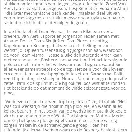
stukken onder impuls van de geel-zwarte formatie. Zowel Van
Aert, Laporte, Matteo Jorgenson, Tiesj Benoot en Edoardo Affini
- die later mechanische pech kende - maakten deel uit van
een ruime kopgroep. Tratnik en ex-winnaar Dylan van Baarle
settelden zich in de achtervolgende groep.
In de finale bleef Team Visma | Lease a Bike een overtal
creëren. Van Aert, Laporte en Jorgenson reden samen met
Arnaud De Lie, Toms Skujiņš en Tom Pidcock richting
Kapelmuur en Bosberg, de twee laatste hellingen van de
wedstrijd. Op een tussenstuk ging Jorgenson aan, waardoor
de voor Team Visma | Lease a Bike debuterende Amerikaan
met een bonus de Bosberg kon aanvatten. Het achtervolgende
peloton, met Tratnik, liet weliswaar nooit begaan, waardoor
alles weer samentroepte op de top. Het sein voor de Sloveen
om een ultieme aanvalspoging in te zetten. Samen met Politt
reed hij richting de streep in Ninove. Vanuit een goede positie
zette Tratnik de sprint in, die hij ook feilloos wist af te ronden.
Het betekende op dat moment de vijfde seizoenszege voor de
ploeg.
“We bleven er heel de wedstrijd in geloven”, zegt Tratnik. “Het
was zo’n wedstrijd die nooit in zijn plooi viel en waarin alles
kon gebeuren. In het begin van de wedstrijd miste ik de goeie
vlucht met onder andere Wout, Christophe en Matteo. Mede
dankzij het goede ploegenspel voorin moest ik me weinig
zorgen maken in de achtervolgende groep. Toen het
uiteindelijk allemaal samenkwam op de Bosberg besloot ik om