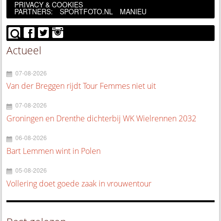
PRIVACY & COOKIES
PARTNERS:
SPORTFOTO.NL
MANIEU
Actueel
07-08-2026
Van der Breggen rijdt Tour Femmes niet uit
07-08-2026
Groningen en Drenthe dichterbij WK Wielrennen 2032
06-08-2026
Bart Lemmen wint in Polen
05-08-2026
Vollering doet goede zaak in vrouwentour