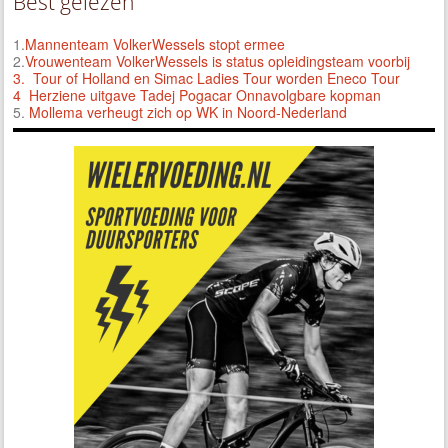
Best gelezen
1.
Mannenteam VolkerWessels stopt ermee
2.
Vrouwenteam VolkerWessels is status opleidingsteam voorbij
3.
Tour of Holland en Simac Ladies Tour worden Eneco Tour
4 Herziene uitgave Tadej Pogacar Onnavolgbare kopman
5.
Mollema verheugt zich op WK in Noord-Nederland