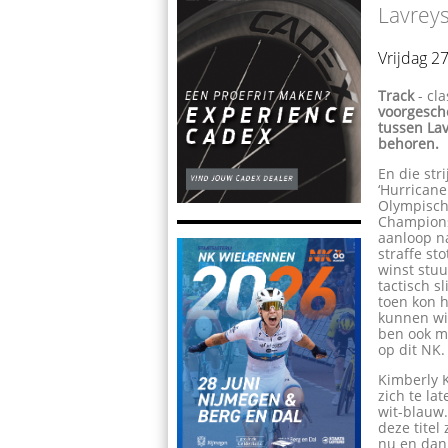
Lavreys
Vrijdag 
Track
- cl
voorgesch
tussen Lav
behoren.
En die str
‘Hurricane
Olympisch
Champions 
aanloop n
straffe st
winst stuu
tactisch s
toen kon h
kunnen win
ben ook me
op dit NK
Kimberly K
zich te la
wit-blauw.
deze titel
nu en dan 