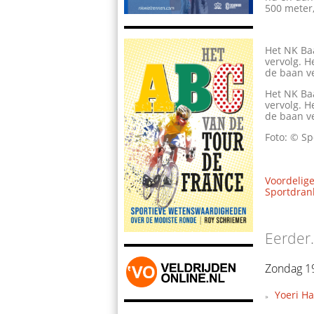
500 meter,
Het NK Ba
vervolg. H
de baan v
Het NK Ba
vervolg. H
de baan v
Foto: © Sp
Voordelige
Sportdrank
Eerder.
Zondag 19
Yoeri H