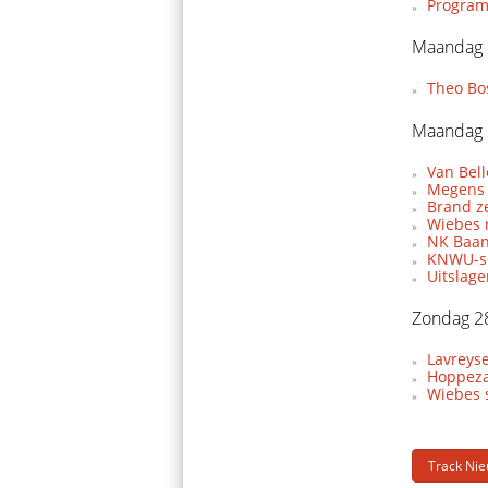
Program
Maandag 
Theo Bo
Maandag 
Van Bel
Megens 
Brand z
Wiebes 
NK Baan
KNWU-se
Uitslag
Zondag 2
Lavreyse
Hoppeza
Wiebes s
Track Ni