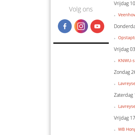
Vrijdag 10
Volg ons
Veenhov
Donderdag
Opstapt
Vrijdag 03
KNWU-se
Zondag 26
Lavreyse
Zaterdag 
Lavreys
Vrijdag 1
WB Hong