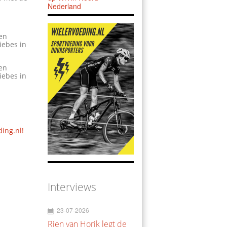
Nederland
en
iebes in
en
iebes in
ding.nl!
Interviews
23-07-2026
Rien van Horik legt de