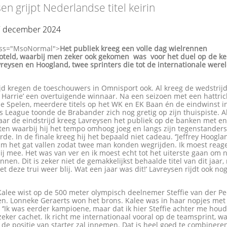
en grijpt Nederlandse titel keirin
27 december 2024
ass="MsoNormal">
Het publiek kreeg een volle dag wielrennen
oteld, waarbij men zeker ook gekomen was voor het duel op de ke
reysen en Hoogland, twee sprinters die tot de internationale were
ijd kregen de toeschouwers in Omnisport ook. Al kreeg de wedstrij
 Harrie’ een overtuigende winnaar. Na een seizoen met een hattric
e Spelen, meerdere titels op het WK en EK Baan én de eindwinst i
League toonde de Brabander zich nog gretig op zijn thuispiste. Al
aar de eindstrijd kreeg Lavreysen het publiek op de banken met en
oten waarbij hij het tempo omhoog joeg en langs zijn tegenstander
rde. In de finale kreeg hij het bepaald niet cadeau. ‘’Jeffrey Hooglan
lim het gat vallen zodat twee man konden wegrijden. Ik moest reag
ij mee. Het was van ver en ik moest echt tot het uiterste gaan om 
nen. Dit is zeker niet de gemakkelijkst behaalde titel van dit jaar,
t deze trui weer blij. Wat een jaar was dit!’ Lavreysen rijdt ook no
.
alee wist op de 500 meter olympisch deelnemer Steffie van der Pe
ten. Lonneke Geraerts won het brons. Kalee was in haar nopjes met
 ‘’Ik was eerder kampioene, maar dat ik hier Steffie achter me houdt
 zeker cachet. Ik richt me internationaal vooral op de teamsprint, wa
de positie van starter zal innemen. Dat is heel goed te combinere