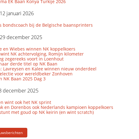
ma EK Baan Konya Turkije 2026
12 januari 2026
s bondscoach bij de Belgische baansprinters
29 december 2025
le en Wiebes winnen NK koppelkoers
wint NK achtervolging, Romijn kilometer
eg zegereeks voort in Loenhout
naar derde titel op NK Baan
: Lavreysen en Kalee winnen nieuw onderdeel
lectie voor wereldbeker Zonhoven
en NK Baan 2025 Dag 3
8 december 2025
n wint ook het NK sprint
k en Dorenbos ook Nederlands kampioen koppelkoers
tunt met goud op NK keirin (en wint scratch)
euwsberichten