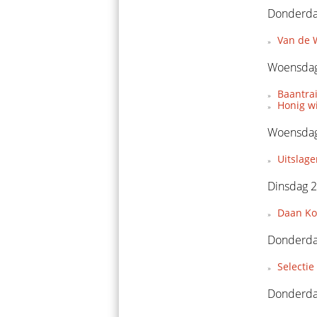
Donderda
Van de W
Woensdag
Baantra
Honig w
Woensdag
Uitslage
Dinsdag 2
Daan Koo
Donderda
Selecti
Donderda