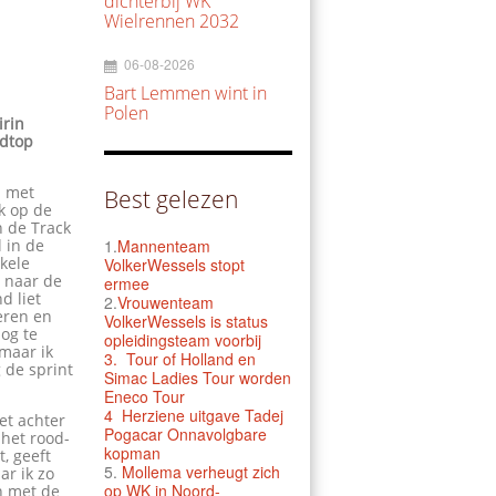
dichterbij WK
Wielrennen 2032
06-08-2026
Bart Lemmen wint in
Polen
irin
ldtop
d met
Best gelezen
k op de
n de Track
 in de
1.
Mannenteam
kele
VolkerWessels stopt
s naar de
ermee
d liet
2.
Vrouwenteam
eren en
VolkerWessels is status
nog te
opleidingsteam voorbij
 maar ik
3.
Tour of Holland en
g de sprint
Simac Ladies Tour worden
Eneco Tour
4 Herziene uitgave Tadej
et achter
Pogacar Onnavolgbare
 het rood-
kopman
, geeft
5.
Mollema verheugt zich
ar ik zo
op WK in Noord-
n met de