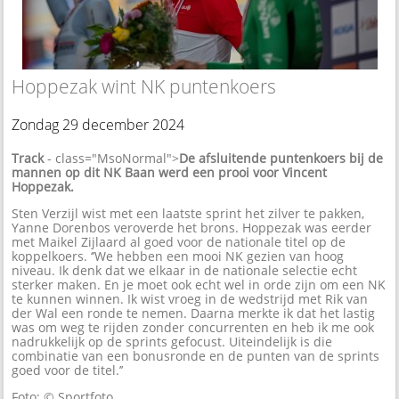
Hoppezak wint NK puntenkoers
Zondag 29 december 2024
Track
- class="MsoNormal">
De afsluitende puntenkoers bij de
mannen op dit NK Baan werd een prooi voor Vincent
Hoppezak.
Sten Verzijl wist met een laatste sprint het zilver te pakken,
Yanne Dorenbos veroverde het brons. Hoppezak was eerder
met Maikel Zijlaard al goed voor de nationale titel op de
koppelkoers. ‘’We hebben een mooi NK gezien van hoog
niveau. Ik denk dat we elkaar in de nationale selectie echt
sterker maken. En je moet ook echt wel in orde zijn om een NK
te kunnen winnen. Ik wist vroeg in de wedstrijd met Rik van
der Wal een ronde te nemen. Daarna merkte ik dat het lastig
was om weg te rijden zonder concurrenten en heb ik me ook
nadrukkelijk op de sprints gefocust. Uiteindelijk is die
combinatie van een bonusronde en de punten van de sprints
goed voor de titel.’’
Foto: © Sportfoto