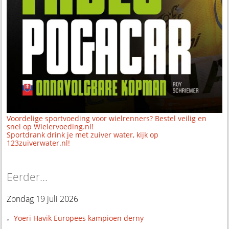
Voordelige sportvoeding voor wielrenners? Bestel veilig en
snel op Wielervoeding.nl!
Sportdrank drink je met zuiver water, kijk op
123zuiverwater.nl!
Eerder...
Zondag 19 juli 2026
Yoeri Havik Europees kampioen derny