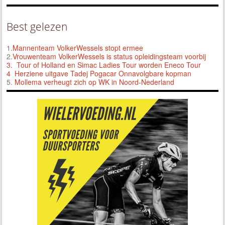
Best gelezen
1.
Mannenteam VolkerWessels stopt ermee
2.
Vrouwenteam VolkerWessels is status opleidingsteam voorbij
3.
Tour of Holland en Simac Ladies Tour worden Eneco Tour
4 Herziene uitgave Tadej Pogacar Onnavolgbare kopman
5.
Mollema verheugt zich op WK in Noord-Nederland