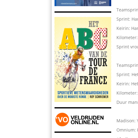
Teamsprin
Sprint: Ha
Keirin: Ha
Kilometer
Sprint vr
Teamsprint
Sprint: He
Keirin: He
Kilometer
Duur man
Madison: 
Omnium: P