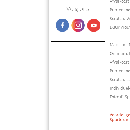
Afvalkoers
Volg ons
Puntenkoe
Scratch: 
Duur vro
Madison: M
Omnium: 
Afvalkoers
Puntenkoe
Scratch: 
Individuel
Foto: © Sp
Voordelige
Sportdrank