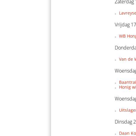
Zaterdag 
Lavreys
Vrijdag 1
WB Hong
Donderda
Van de W
Woensdag
Baantra
Honig w
Woensdag
Uitslage
Dinsdag 2
Daan Koo