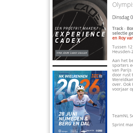
Olympi
Dinsdag 0
Track
-
Bo
selectie 
en Roy va
Tussen 12
Heusden-Zo
Aan het b
sporters 
van Parijs
door rust 
Wereldkam
over. Ook 
voorjaar o
TeamNL Se
Sprint m