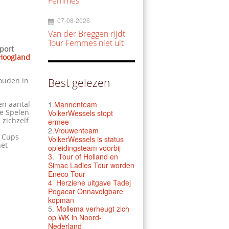
Femmes
07-08-2026
Van der Breggen rijdt
Tour Femmes niet uit
port
 Hoogland
ouden in
Best gelezen
en aantal
1.
Mannenteam
he Spelen
VolkerWessels stopt
 zichzelf
ermee
2.
Vrouwenteam
s Cups
VolkerWessels is status
het
opleidingsteam voorbij
3.
Tour of Holland en
Simac Ladies Tour worden
Eneco Tour
4 Herziene uitgave Tadej
Pogacar Onnavolgbare
kopman
5.
Mollema verheugt zich
op WK in Noord-
Nederland