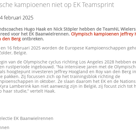
sche kampioenen niet op EK Teamsprint
4 februari 2025
ndscoaches Hugo Haak en Nick Stöpler hebben de TeamNL Wielers
gereed voor het EK Baanwielrennen.
Olympisch kampioenen Jeffrey
n den Berg
ontbreken.
 en 16 februari 2025 worden de Europese Kampioenschappen geh
lder, België.
egin van de Olympische cyclus richting Los Angeles 2028 hebben e
een rustperiode ingebouwd. “Na intensieve jaren met de Olympisc
 als hoogtepunt investeren Jeffrey Hoogland en Roy van den Berg in
te pakken. Zij focussen zich op het trainingsblok richting de
pioenschappen in oktober. Ze slaan daarom het EK en de Nation
Kyra Lamberink kan niet aanwezig zijn in België, zij focust zich tot 
p haar studie,” vertelt Haak.
lectie EK Baanwielrennen
annen