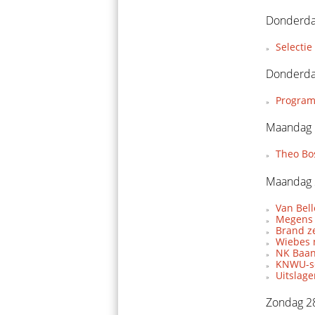
Donderda
Selecti
Donderda
Program
Maandag 
Theo Bo
Maandag 
Van Bel
Megens 
Brand z
Wiebes 
NK Baan
KNWU-se
Uitslag
Zondag 2