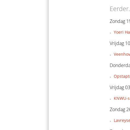
Eerder.
Zondag 19
Yoeri H
Vrijdag 10
Veenhov
Donderdag
Opstapt
Vrijdag 03
KNWU-se
Zondag 26
Lavreyse