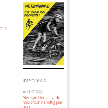
tcup
Interviews
23-07-2026
Rien van Horik legt de
microfoon na vijftig jaar
neer