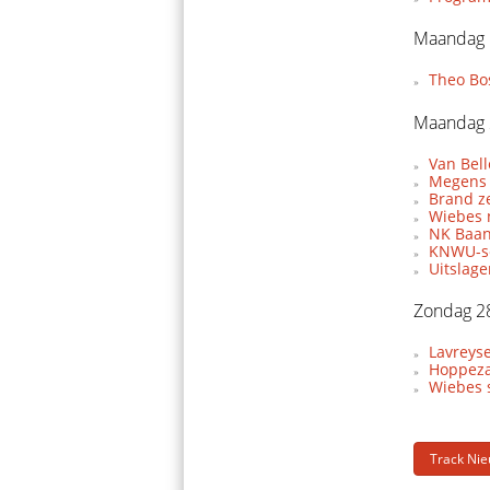
Maandag 
Theo Bo
Maandag 
Van Bel
Megens 
Brand z
Wiebes 
NK Baan
KNWU-se
Uitslag
Zondag 2
Lavreyse
Hoppeza
Wiebes s
Track Ni