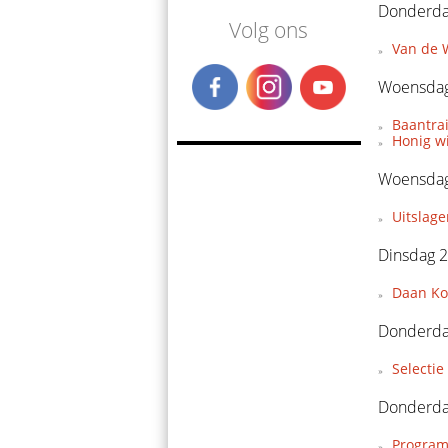
Donderda
Volg ons
Van de W
Woensdag
Baantra
Honig w
Woensdag
Uitslage
Dinsdag 2
Daan Koo
Donderda
Selecti
Donderda
Program