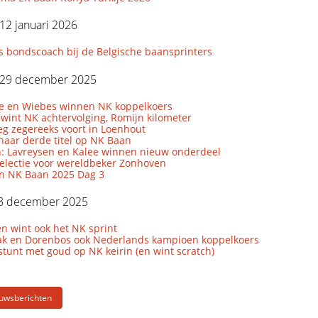
12 januari 2026
s bondscoach bij de Belgische baansprinters
29 december 2025
le en Wiebes winnen NK koppelkoers
wint NK achtervolging, Romijn kilometer
eg zegereeks voort in Loenhout
naar derde titel op NK Baan
: Lavreysen en Kalee winnen nieuw onderdeel
lectie voor wereldbeker Zonhoven
en NK Baan 2025 Dag 3
8 december 2025
n wint ook het NK sprint
k en Dorenbos ook Nederlands kampioen koppelkoers
tunt met goud op NK keirin (en wint scratch)
euwsberichten