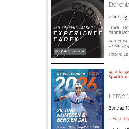
Dorenb
Zaterdag 
Track
-
Oo
Yanne Do
Verder we
de slotdag
Foto: © Sp
Voordelige
Sportdrank
Eerder.
Zondag 19
Yoeri H