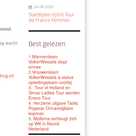
04-08-2026
Starttijden tijdrit Tour
de France Femmes
esvol.
Best gelezen
dag wacht
1.
Mannenteam
VolkerWessels stopt
ermee
2.
Vrouwenteam
ding.nl!
VolkerWessels is status
opleidingsteam voorbij
3.
Tour of Holland en
Simac Ladies Tour worden
Eneco Tour
4 Herziene uitgave Tadej
Pogacar Onnavolgbare
kopman
5.
Mollema verheugt zich
op WK in Noord-
Nederland