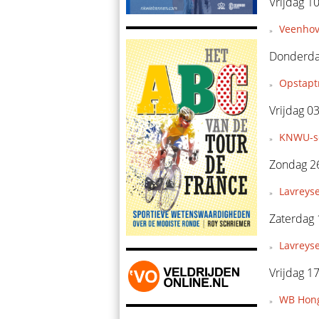
Vrijdag 10
Veenhov
Donderdag
Opstapt
Vrijdag 03
KNWU-se
Zondag 26
Lavreyse
Zaterdag 
Lavreys
Vrijdag 1
WB Hong