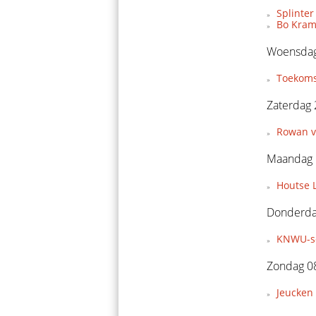
Splinter
Bo Krame
Woensdag
Toekoms
Zaterdag 
Rowan v
Maandag 
Houtse L
Donderda
KNWU-sel
Zondag 0
Jeucken 