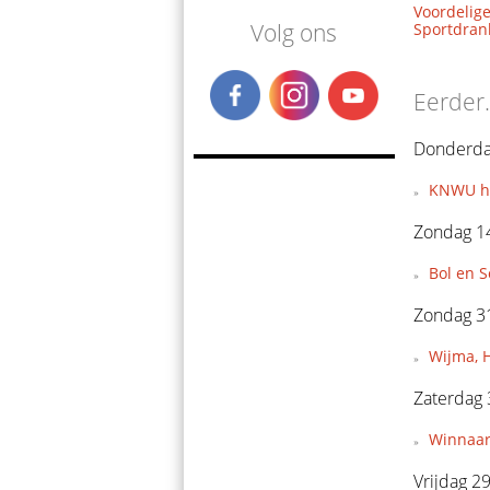
Voordelige
Volg ons
Sportdrank
Eerder.
Donderda
KNWU hee
Zondag 14
Bol en 
Zondag 3
Wijma, H
Zaterdag
Winnaars
Vrijdag 2