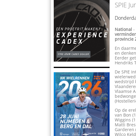
SPIE Ju
Donderda
National
verminder
provincie
En daarme
en denken 
Eerder ge
Hendriks T
De SPIE In
wielerweds
wedstrijd 
Vlaandere
Vlaamse A
bedwongen
(Hostelleri
Op de erel
van Bon (1
Wiggins (1
Matti Bres
Garderen (
Wilco Keld