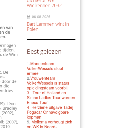
dichterbij WK
Wielrennen 2032
06-08-2026
Bart Lemmen wint in
den van
Polen
en de
ren.
vermogen
 tijden.
Best gelezen
n, de Wim
1.
Mannenteam
VolkerWessels stopt
2. De
ermee
ws-
2.
Vrouwenteam
e door de
VolkerWessels is status
n die
opleidingsteam voorbij
endries
3.
Tour of Holland en
Simac Ladies Tour worden
Eneco Tour
89), Léon
4 Herziene uitgave Tadej
, Bradley
Pogacar Onnavolgbare
 (2002),
kopman
n
5.
Mollema verheugt zich
lb (2007),
(2010-
op WK in Noord-