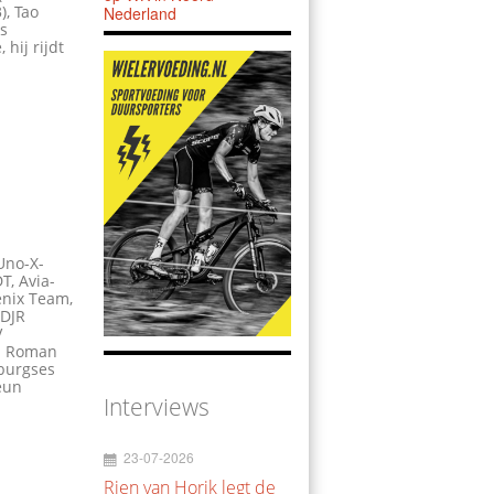
), Tao
Nederland
us
hij rijdt
Uno-X-
T, Avia-
enix Team,
-DJR
V
rp Roman
mburgses
eun
Interviews
23-07-2026
Rien van Horik legt de