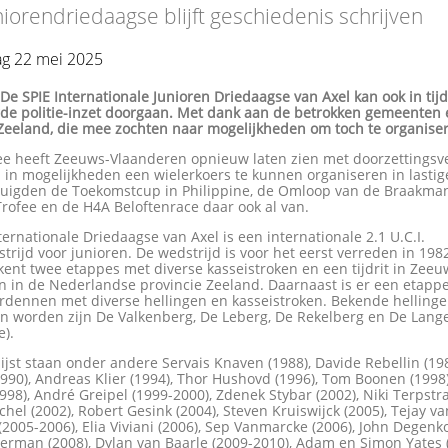
niorendriedaagse blijft geschiedenis schrijven
g 22 mei 2025
-
De SPIE Internationale Junioren Driedaagse van Axel kan ook in tij
de politie-inzet doorgaan. Met dank aan de betrokken gemeenten 
 Zeeland, die mee zochten naar mogelijkheden om toch te organise
e heeft Zeeuws-Vlaanderen opnieuw laten zien met doorzettings
in mogelijkheden een wielerkoers te kunnen organiseren in lastige
tuigden de Toekomstcup in Philippine, de Omloop van de Braakma
rofee en de H4A Beloftenrace daar ook al van.
ternationale Driedaagse van Axel is een internationale 2.1 U.C.I.
trijd voor junioren. De wedstrijd is voor het eerst verreden in 198
kent twee etappes met diverse kasseistroken en een tijdrit in Zeeu
n in de Nederlandse provincie Zeeland. Daarnaast is er een etapp
rdennen met diverse hellingen en kasseistroken. Bekende hellinge
 worden zijn De Valkenberg, De Leberg, De Rekelberg en De Lang
e).
ijst staan onder andere Servais Knaven (1988), Davide Rebellin (19
990), Andreas Klier (1994), Thor Hushovd (1996), Tom Boonen (1998)
998), André Greipel (1999-2000), Zdenek Stybar (2002), Niki Terpstra
chel (2002), Robert Gesink (2004), Steven Kruiswijck (2005), Tejay va
2005-2006), Elia Viviani (2006), Sep Vanmarcke (2006), John Degenko
erman (2008), Dylan van Baarle (2009-2010), Adam en Simon Yates 