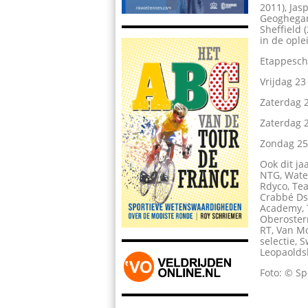
2011), Jas
Geoghegan
Sheffield 
in de opl
Etappesc
Vrijdag 23
Zaterdag 
Zaterdag 2
Zondag 25 
Ook dit ja
NTG, Wate
Rdyco, Te
Crabbé Dst
Academy, 
Oberoster
RT, Van M
selectie,
Leopaolds
Foto: © Sp