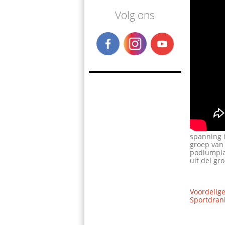
Volg ons
spanning i
groep van 
podiumplaa
uit dei g
Voordelige
Sportdrank