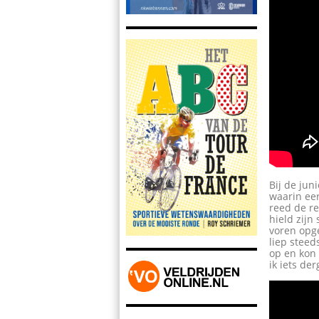
Bij de ju
waarin eer
reed de re
hield zijn
voren opg
liep steed
op en kon 
ik iets de