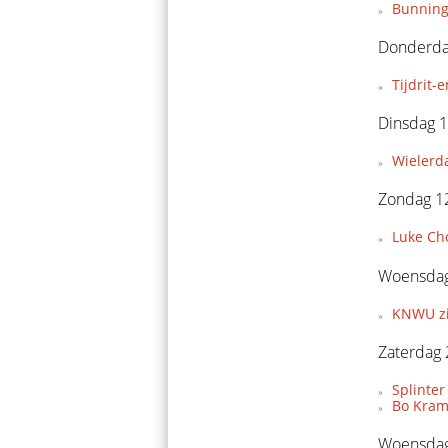
Bunning
Donderdag
Tijdrit
Dinsdag 1
Wielerda
Zondag 12
Luke Ch
Woensdag
KNWU zie
Zaterdag 
Splinter
Bo Krame
Woensdag