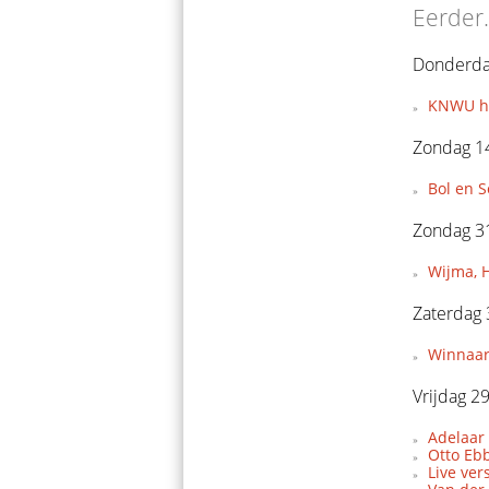
Eerder.
Donderda
KNWU hee
Zondag 14
Bol en 
Zondag 3
Wijma, H
Zaterdag
Winnaars
Vrijdag 2
Adelaar
Otto Eb
Live ve