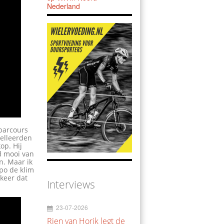
Nederland
 parcours
celleerden
op. Hij
nd mooi van
n. Maar ik
mpo de klim
 keer dat
Interviews
23-07-2026
Rien van Horik legt de