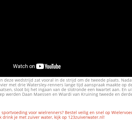
n deze wedstrijd zat vooral in de strijd om de tweede plaats. Nada
vier met drie Watersley-renners lange tijd aanspraak maakte op d
tsen, sloot bij het ingaan van de slotronde een kwartet aan. En u
roep werden Daan Maessen en Wiardi van Kruining tweede en derd
 sportvoeding voor wielrenners? Bestel veilig en snel op Wielervoe
 drink je met zuiver water, kijk op 123zuiverwater.nl!