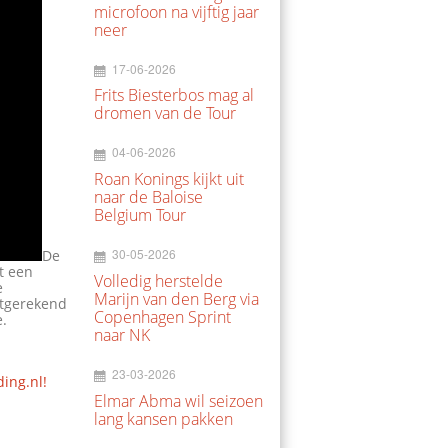
microfoon na vijftig jaar
neer
17-06-2026
Frits Biesterbos mag al
dromen van de Tour
04-06-2026
Roan Konings kijkt uit
naar de Baloise
Belgium Tour
30-05-2026
De
t een
Volledig herstelde
e
Marijn van den Berg via
itgerekend
Copenhagen Sprint
e.
naar NK
23-03-2026
ding.nl!
Elmar Abma wil seizoen
lang kansen pakken