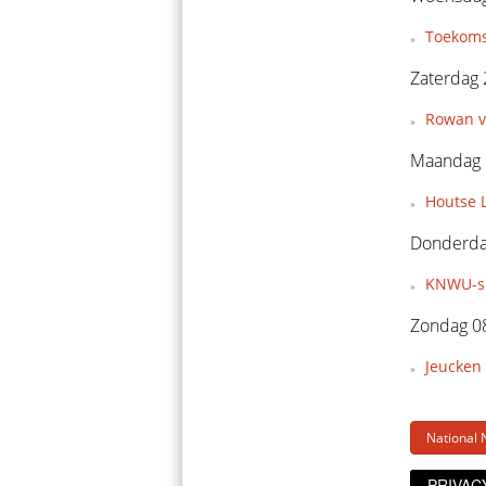
Toekoms
Zaterdag 
Rowan v
Maandag 
Houtse L
Donderda
KNWU-sel
Zondag 0
Jeucken 
National 
PRIVAC