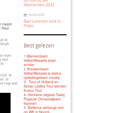
dichterbij WK
Wielrennen 2032
06-08-2026
Bart Lemmen wint in
jn naam
Polen
t Paul
al te
k Noah
Best gelezen
rie man
1.
Mannenteam
t een
VolkerWessels stopt
 te
ermee
2.
Vrouwenteam
VolkerWessels is status
ijd. Ik
opleidingsteam voorbij
an, al
3.
Tour of Holland en
had nog wat
Simac Ladies Tour worden
Eneco Tour
4 Herziene uitgave Tadej
Pogacar Onnavolgbare
kopman
5.
Mollema verheugt zich
op WK in Noord-