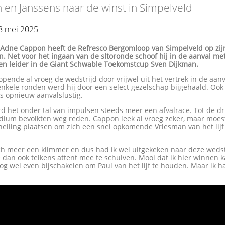
en Janssens naar de winst in Simpelveld
8 mei 2025
-
Adne Cappon heeft de Refresco Bergomloop van Simpelveld op zi
. Net voor het ingaan van de sltoronde schoof hij in de aanval me
en leider in de Giant Schwable Toekomstcup Sven Dijkman.
pende al vroeg de wedstrijd door vrijwel uit het vertrek in de aanv
enkele ronden werd hij door een select gezelschap bijgehaald. Oo
s opnieuw aanvalslustig.
d het onder tal van impulsen steeds meer een afvalrace. Tot de d
odium bevolkten weg reden. Cappon leek al vroeg zeker, maar moes
nelling plaatsen om zich een snel opkomende Vriesman van het lijf
ch meer een klimmer en dus had ik wel uitgekeken naar deze wedstr
dan ook telkens attent mee te schuiven. Mooi dat ik hier winnen k
og wel even bijschakelen om Paul van het lijf te houden. Maar ik 