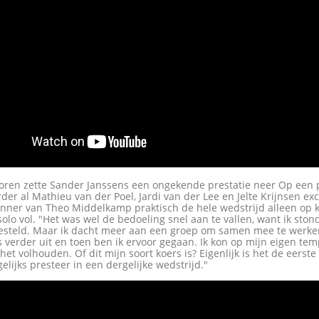
nioren zette Sander Janssens een ongekende prestatie neer Op een
der al Mathieu van der Poel, Jardi van der Lee en Jelte Krijnsen ex
nner van Theo Middelkamp praktisch de hele wedstrijd alleen op k
 solo vol. "Het was wel de bedoeling snel aan te vallen, want ik sto
esteld. Maar ik dacht meer aan een groep om samen mee te werke
s verder uit en toen ben ik ervoor gegaan. Ik kon op mijn eigen te
het volhouden. Of dit mijn soort koers is? Eigenlijk is het de eerste
rgelijks presteer in een dergelijke wedstrijd."