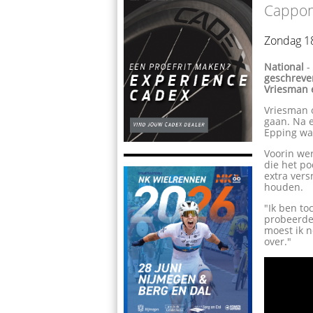
Cappon 
Zondag 1
National
geschreven
Vriesman 
Vriesman o
gaan. Na 
Epping wa
Voorin wer
die het p
extra vers
houden.
"Ik ben to
probeerde 
moest ik n
over."